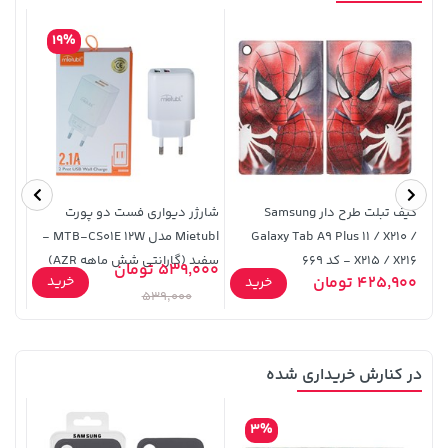
19%
169,900 تومان
خرید
27,080,000 تومان
خرید
کیف تبلت طرح دار Samsung
شارژر دیواری فست دو پورت
Galaxy Tab A9 Plus 11 / X210 /
Mietubl مدل MTB-CS01E 12W -
10 /
X215 / X216 - کد 669
سفید (گارانتی شش ماهه AZR)
539,000 تومان
خرید
425,900 تومان
5,900
خرید
479
539,000
در کنارش خریداری شده
129,000 تومان
18,580,000 تومان
خرید
خرید
145,900
3%