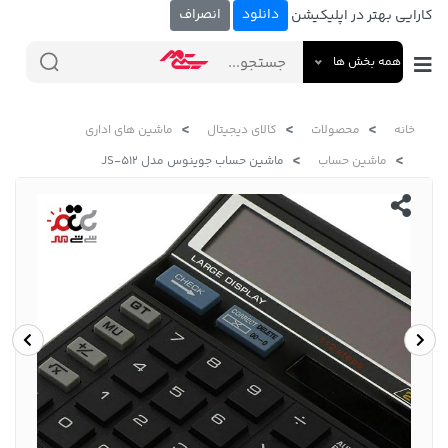
دانلود
انصراف
کارایی بهتر در اپلیکیشن
همه بخش ها
خانه
محصولات
کالای دیجیتال
ماشین های اداری
ماشین حساب
ماشین حساب جوینوس مدل JS-512