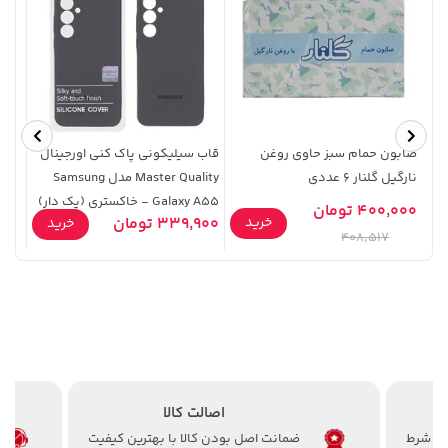
صابون حمام سبز حاوی روغن
قاب سیلیکونی پاک کنی اورجینال
کیسه 
نارگیل گلنار 6 عددی
Master Quality مدل Samsung
Galaxy A55 - خاکستری (پک دار)
238,000 تومان
2,399,500 تومان
400,000 تومان
خرید
خرید
خرید
339,900 تومان
69,000
خرید
2,800,000
289,900
408,517
اصالت کالا
ضمانت اصل بودن کالا با بهترین کیفیت