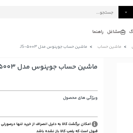
گ
مشاغل
راهنما
ماشین حساب
ماشین حساب جوینوس مدل JS-5003
فرش
گلاب و عرقیات
فرآورده های لبنی
دکوراسیون داخلی و تزئینی
ماشین حساب جوینوس مدل JS-5003
سرو و پذیرایی
لوازم حیوانات خانگی
ویژگی های محصول
امکان برگشت کالا به دلیل انصراف از خرید تنها درصورتی 
قبول است که پلمپ کالا باز نشده باشد