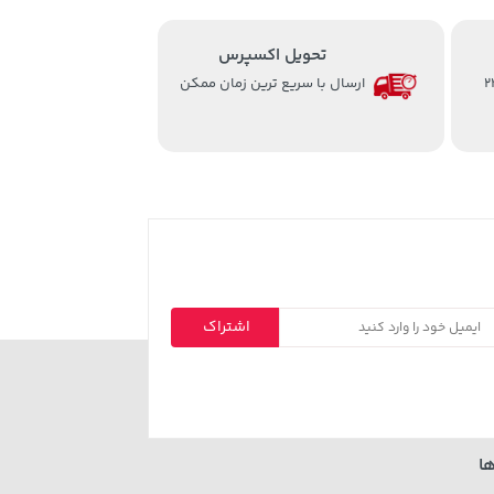
تحویل اکسپرس
از ساعت 8 الی 24
ارسال با سریع ترین زمان ممکن
اشتراک
ا