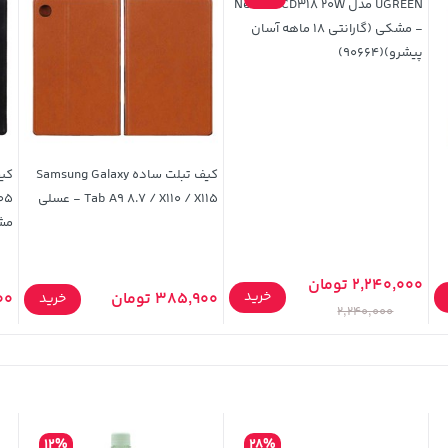
UGREEN مدل Nexode CD318 20W
- مشکی (گارانتی 18 ماهه آسان
پیشرو)(90664)
کیف تبلت ساده Samsung Galaxy
Tab A9 8.7 / X110 / X115 - عسلی
مش
2,240,000 تومان
خرید
385,900 تومان
900
خرید
2,240,000
12%
28%