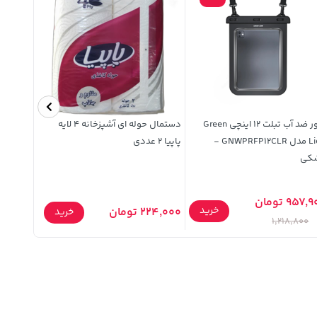
کاور ضد آب تبلت 12 اینچی Green
دستمال حوله ای آشپزخانه 4 لایه
Lion مدل GNWPRFP12CLR -
پاپیا 2 عددی
کی
دار)
957, تومان
خرید
224,000 تومان
729,900 توما
خرید
1,218,800