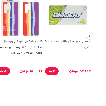
رجینال
آدامس بدون شکر طالبی بایودنت 7
قاب سیلیکونی آبرنگی اورجینال
 مدل Samsung
عددی
محافظ لنزدار amsung Galaxy S22
 مرجانی (پک
Ultra - کد 1779 (پک دار)
80,000 تومان
159,900 تومان
خرید
خرید
خرید