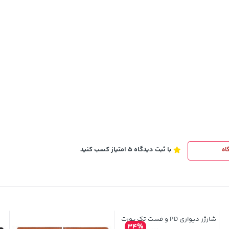
76,780,000
خرید
خرید
تومان
با ثبت دیدگاه 5 امتیاز کسب کنید
اه
شارژر دیواری PD و فست تک پورت
34%