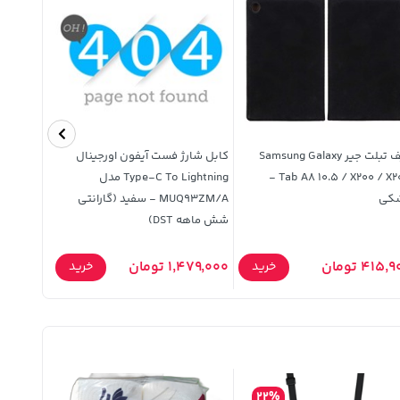
کیف تبلت جیر Samsung Galaxy
کابل شارژ فست آیفون اورجینال
Tab A8 10.5 / X200 / X205 -
Type-C To Lightning مدل
کی
MUQ93ZM/A - سفید (گارانتی
شش ماهه DST)
آسان پیشرو)(1
2,108,000 تو
415, تومان
1,479,000 تومان
خرید
خرید
,000
22%