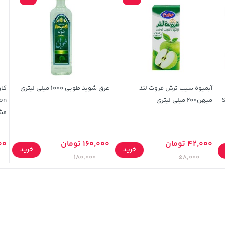
آبمیوه سیب ترش فروت لند
عرق شوید طوبی 1000 میلی لیتری
S
میهن200 میلی لیتری
مش
42,000 تومان
160,000 تومان
900
خرید
خرید
180,000
58,000