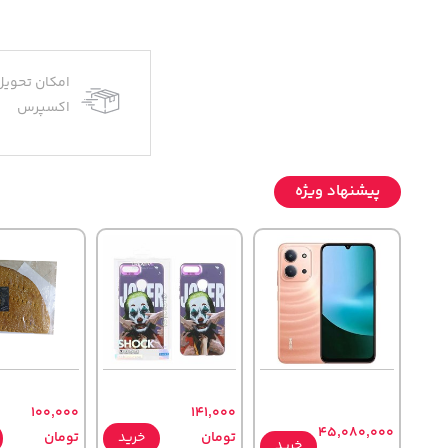
امکان تحویل
اکسپرس
پیشنهاد ویژه
100,000
141,000
45,080,000
تومان
خرید
تومان
خرید