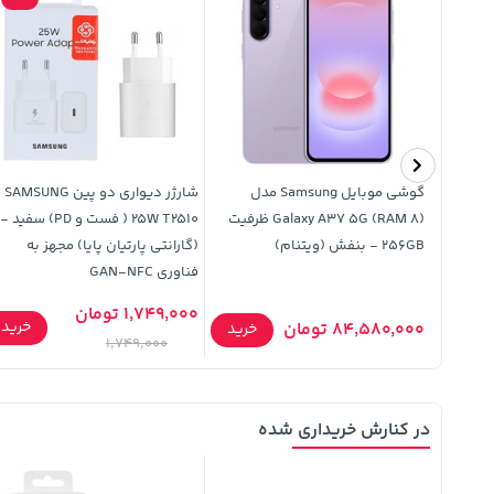
ل LG مدل K4 2016 BL-
گوشی موبایل Samsung مدل
شارژر دیواری دو پین SAMSUNG
4 با ظرفیت 1940mAh (گارانتی
Galaxy A37 5G (RAM 8) ظرفیت
25W T2510 ( فست و PD) سفید -
256GB - بنفش (ویتنام)
(گارانتی پارتیان پایا) مجهز به
فناوری GAN-NFC
1,749,000 تومان
خرید
84,580,000 تومان
خرید
خرید
1,749,000
در کنارش خریداری شده