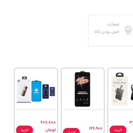
ضمانت
اصل بودن کالا
607,800
3
169,900
خرید
تومان
خرید
خرید