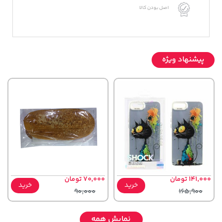
اصل بودن کالا
پیشنهاد ویژه
141,000 تومان
70,000 تومان
خرید
خرید
90,000
165,900
نمایش همه