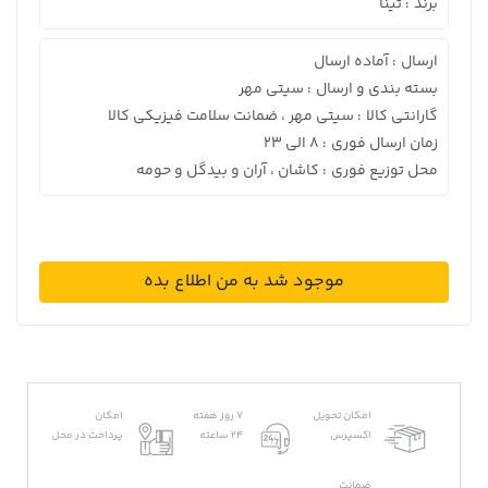
برند
تینا
:
ارسال
آماده ارسال
:
بسته بندی و ارسال
سیتی مهر
:
گارانتی کالا
سیتی مهر ، ضمانت سلامت فیزیکی کالا
:
زمان ارسال فوری
8 الی 23
:
محل توزیع فوری
کاشان ، آران و بیدگل و حومه
:
موجود شد به من اطلاع بده
امکان تحویل
7 روز هفته
امکان
اکسپرس
24 ساعته
پرداخت در محل
ضمانت