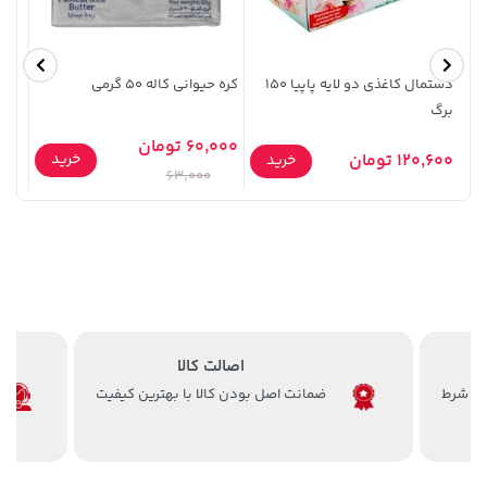
دستمال کاغذی دو لایه پاپیا 150
کره حیوانی کاله 50 گرمی
برگ
مدل PMK25W - م
1,579,000 تومان
141,000 تومان
60,000 تومان
9,000
خرید
خرید
خرید
120,600 تومان
خرید
165,900
2,275,000
63,000
اصالت کالا
ضمانت اصل بودن کالا با بهترین کیفیت
2,679,000 تومان
3,479,000 تومان
خرید
خرید
4,580,000
3,820,000