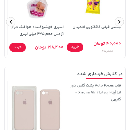
129,000 تومان
خرید
104,880,000 تومان
خرید
145,900
بستنی قیفی کاکائویی اطمینان
اسپری خوشبوکننده هوا اتک طرح
بیسک
آرامش حجم 375 میلی لیتری
شهید 
40,000 تومان
15,000
خرید
198,400 تومان
خرید
40,000
در کنارش خریداری شده
169,900 تومان
خرید
27,630,000 تومان
خرید
قاب Auto Focus پشت گلس دور
لنز آینه ایXiaomi Mi 12 Lite -
گلبهی