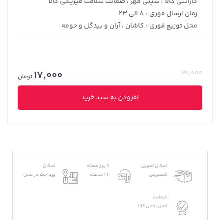
گارانتی کالا
سیتی مهر ، ضمانت سلامت فیزیکی کالا
:
زمان ارسال فوری
8 الی 23
:
محل توزیع فوری
کاشان ، آران و بیدگل و حومه
:
17,000
20,000
تومان
افزودن به سبد خرید
امکان تحویل
7 روز هفته
امکان
اکسپرس
24 ساعته
پرداخت در محل
ضمانت
اصل بودن کالا