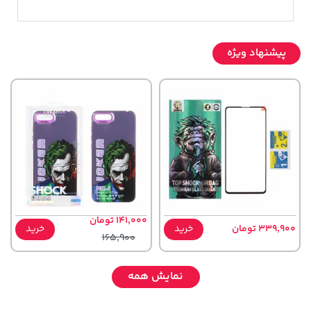
پیشنهاد ویژه
141,000 تومان
339,900 تومان
خرید
خرید
165,900
نمایش همه