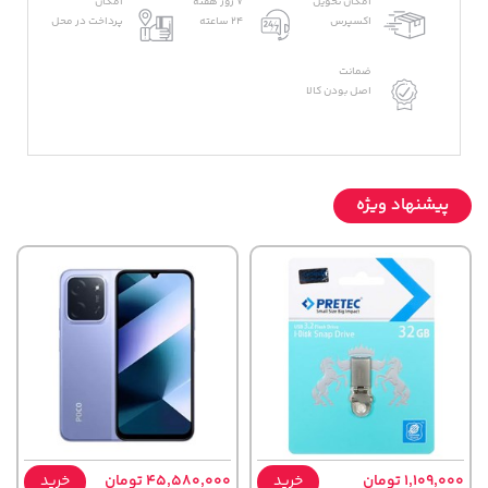
امکان تحویل
7 روز هفته
امکان
اکسپرس
24 ساعته
پرداخت در محل
ضمانت
اصل بودن کالا
پیشنهاد ویژه
1,109,000 تومان
خرید
45,580,000 تومان
خرید