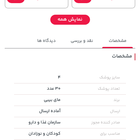
نمایش همه
مشخصات
نقد و بررسی
دیدگاه ها
مشخصات
2,579,000 تومان
4
سایز پوشک
خرید
1,109,000 تومان
خرید
3,880,000
30 عدد
تعداد پوشک
مای بیبی
برند
آماده ارسال
ارسال
سازمان غذا و دارو
صادر کننده مجوز
کودکان و نوزادان
مناسب برای