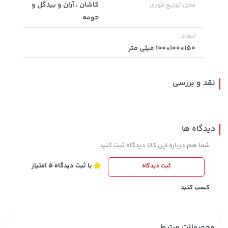
کاشان ، آران و بیدگل و
محل توزیع فوری
607,800 تومان
حومه
خرید
339,900 تومان
خرید
659,900
ابعاد
150*100*100 میلی متر
نقد و بررسی
دیدگاه ها
238,000 تومان
شما هم درباره این کالا دیدگاه ثبت کنید
خرید
27,280,000 تومان
خرید
289,900
با ثبت دیدگاه 5 امتیاز
ثبت دیدگاه
کسب کنید
محصولات مرتبط