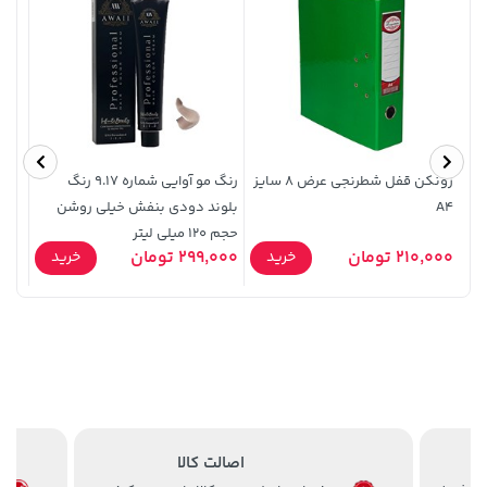
1,143,000 تومان
زونکن قفل شطرنجی عرض 8 سایز
رنگ مو آوایی شماره 9.17 رنگ
خرید
27,380,000 تومان
خرید
A4
1,187,000
بلوند دودی بنفش خیلی روشن
X135
حجم 120 میلی لیتر
- کد 13 - 
210,000 تومان
299,000 تومان
5,900
خرید
خرید
اصالت کالا
3,079,000 تومان
185,000 تومان
خرید
خرید