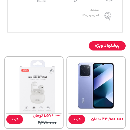
ضمانت
اصل بودن کالا
پیشنهاد ویژه
1,579,000 تومان
43,980,000 تومان
خرید
خرید
2,275,000