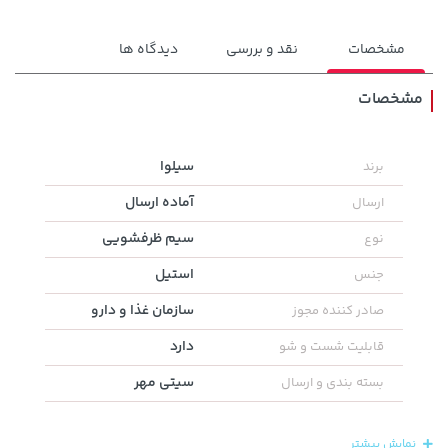
مشخصات
نقد و بررسی
دیدگاه ها
مشخصات
141,000 تومان
سیلوا
برند
48,980,000 تومان
خرید
خرید
165,900
آماده ارسال
ارسال
سیم ظرفشویی
نوع
استیل
جنس
سازمان غذا و دارو
صادر کننده مجوز
دارد
قابلیت شست و شو
سیتی مهر
بسته بندی و ارسال
58,080,000 تومان
خرید
145,000 تومان
خرید
نمایش بیشتر