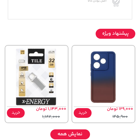
اصل بودن کالا
پیشنهاد ویژه
129,000 تومان
1,143,000 تومان
خرید
خرید
1,187,000
145,900
نمایش همه