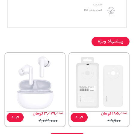
ضمانت
اصل بودن کالا
پیشنهاد ویژه
185,000 تومان
3,079,000 تومان
خرید
خرید
4,079,000
219,900