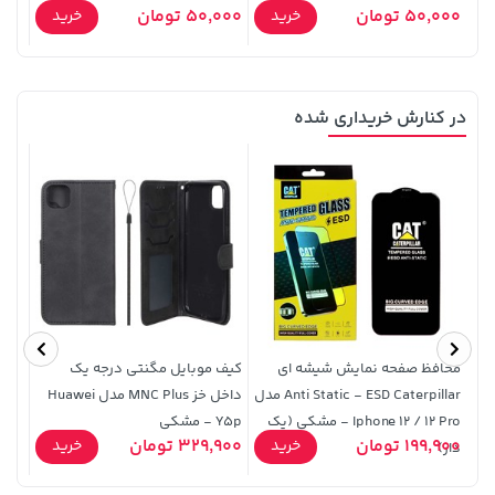
50,000 تومان
50,000 تومان
0,000
خرید
خرید
در کنارش خریداری شده
242,000 تومان
27,580,000 تومان
خرید
خرید
244,000
محافظ صفحه نمایش شیشه ای
کیف موبایل مگنتی درجه یک
قاب 
Anti Static - ESD Caterpillar مدل
داخل خز MNC Plus مدل Huawei
Iphone 12 / 12 Pro - مشکی (پک
Y5p - مشکی
199,900 تومان
329,900 تومان
5,900
خرید
خرید
دار)
NTC
141,000 تومان
219,900 تومان
خرید
خرید
165,900