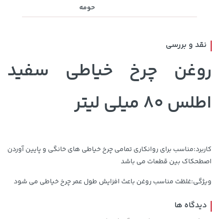
607,800 تومان
حومه
خرید
315,900 تومان
خرید
659,900
نقد و بررسی
روغن چرخ خیاطی سفید
اطلس 80 میلی لیتر
141,000 تومان
1,109,000 تومان
خرید
خرید
165,900
کاربرد:مناسب برای روانکاری تمامی چرخ خیاطی های خانگی و پایین آوردن
اصطحکاک بین قطعات می باشد
ویژگی:غلظت مناسب روغن باعث افزایش طول عمر چرخ خیاطی می شود
دیدگاه ها