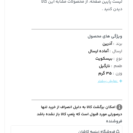
لیست پایین صفحه، از محصولات مشابه این کالا
دیدن کنید .
ویژگی های محصول
برند
:
آدرین
ارسال
:
آماده ارسال
نوع
:
بیسکویت
طعم
:
نارگیل
وزن
:
35 گرم
نمایش بیشتر
امکان برگشت کالا به دلیل انصراف از خرید تنها
درصورتی مورد قبول است که پلمپ کالا باز نشده باشد
فروشنده
فروشگاه زینبیه کاشان