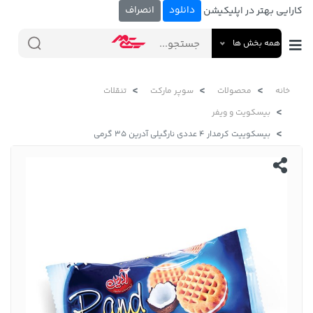
دانلود
انصراف
کارایی بهتر در اپلیکیشن
همه بخش ها
خانه
محصولات
سوپر مارکت
تنقلات
بیسکویت و ویفر
بیسکوییت کرمدار 4 عددی نارگیلی آدرین 35 گرمی