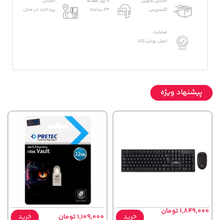
امکان تحویل
7 روز هفته
امکان
اکسپرس
24 ساعته
پرداخت در محل
ضمانت
اصل بودن کالا
پیشنهاد ویژه
1,849,000 تومان
خرید
1,109,000 تومان
خرید