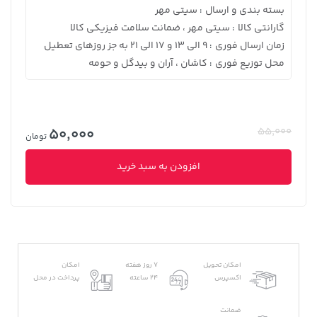
بسته بندی و ارسال
سیتی مهر
:
گارانتی کالا
سیتی مهر ، ضمانت سلامت فیزیکی کالا
:
زمان ارسال فوری
9 الی 13 و 17 الی 21 به جز روزهای تعطیل
:
محل توزیع فوری
کاشان ، آران و بیدگل و حومه
:
50,000
55,000
تومان
افزودن به سبد خرید
امکان تحویل
7 روز هفته
امکان
اکسپرس
24 ساعته
پرداخت در محل
ضمانت