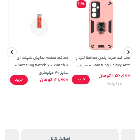
11%
قاب ضد ضربه بتمن محافظ لنزدار
محافظ صفحه نمایش شیشه ای
2,399,500 تومان
27,580,000 تومان
خرید
خرید
Samsung Galaxy A35 - صورتی
Samsung Watch 7 / Watch 8 -
2,800,000
سایز 40 میلیمتری
ماهه
256,000 تومان
9,000
خرید
121,900 تومان
خرید
285,900
اصالت کالا