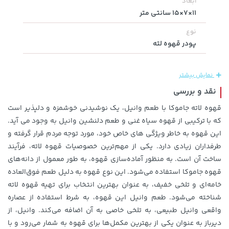
ابعاد
11×7×15 سانتی متر
نوع
پودر قهوه لته
نمایش بیشتر
نقد و بررسی
قهوه لاته جاموکا با طعم وانیل، یک نوشیدنی خوشمزه و دلپذیر است
که با ترکیبی از قهوه سیاه غنی و طعم دلنشین وانیل به وجود می آید.
1,849,000 تومان
خرید
145,000 تومان
خرید
این قهوه به خاطر ویژگی های خاص خود، مورد توجه مردم قرار گرفته و
2,179,000
طرفداران زیادی دارد. یکی از مهم‌ترین خصوصیات قهوه لاته، فرآیند
ساخت آن است. به منظور آماده‌سازی قهوه، به طور معمول از دانه‌های
قهوه جاموکا استفاده می‌شود. این نوع قهوه به دلیل طعم فوق‌العاده
خامه‌ای و تلخی خفیف، به عنوان بهترین انتخاب برای تهیه قهوه لاته
شناخته می‌شود. طعم وانیل این قهوه، به شرط استفاده از عصاره
واقعی وانیل طبیعی، به تلخی خاصی به آن اضافه می‌کند. وانیل، از
دیرباز به عنوان یکی از بهترین مکمل‌ها برای قهوه به شمار می‌رود و با