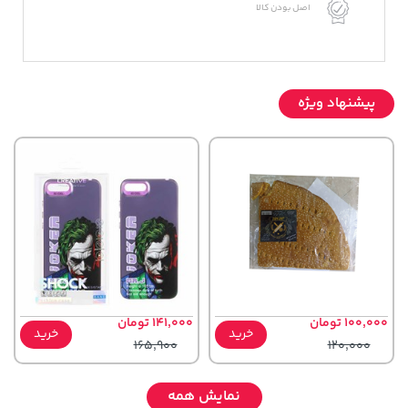
اصل بودن کالا
پیشنهاد ویژه
100,000 تومان
141,000 تومان
خرید
خرید
165,900
120,000
نمایش همه