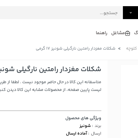
گ
مشاغل
راهنما
کلوچه
شکلات مغزدار رامتین نارگیلی شونیز 17 گرمی
فرش
گلاب و عرقیات
فرآورده های لبنی
دکوراسیون داخلی و تزئینی
شکلات مغزدار رامتین نارگیلی شونیز 17 گر
سرو و پذیرایی
متاسفانه این کالا در حال حاضر موجود نیست . لطفا از طری
لوازم حیوانات خانگی
لیست پایین صفحه، از محصولات مشابه این کالا دیدن کنید
ویژگی های محصول
برند
:
شونیز
ارسال
:
آماده ارسال