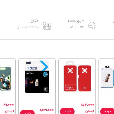
7 روز هفته
امکان
24 ساعته
پرداخت در محل
141,000
154,000
1,109,000
خرید
تومان
خرید
تومان
خرید