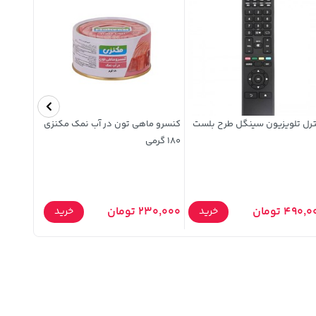
ترل تلویزیون سینگل طرح بلست
کنسرو ماهی تون در آب نمک مکنزی
180 گرمی
گرمی
11,500 تومان
490, تومان
230,000 تومان
خرید
خرید
5,000