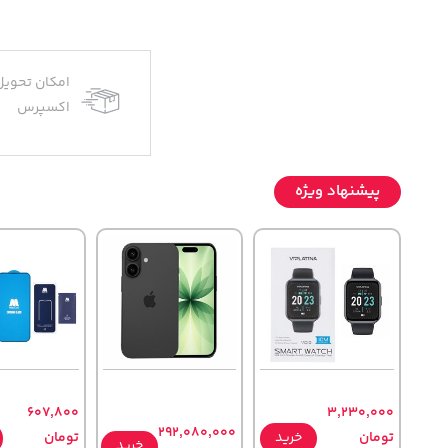
امکان تحویل
اکسپرس
پیشنهاد ویژه
607,800
3,230,000
292,080,000
تومان
خرید
تومان
خرید