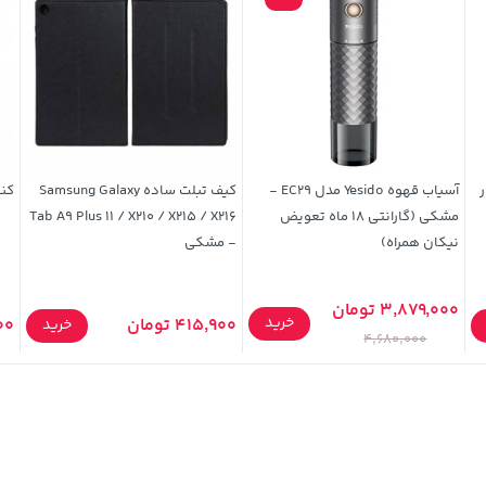
آسیاب قهوه Yesido مدل EC29 -
کیف تبلت ساده Samsung Galaxy
کن
مشکی (گارانتی 18 ماه تعویض
Tab A9 Plus 11 / X210 / X215 / X216
نیکان همراه)
- مشکی
3,879,000 تومان
خرید
415,900 تومان
000
خرید
4,680,000