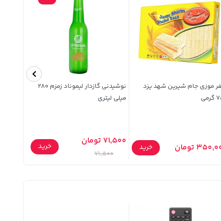
ر موزی جام شیرین شهد یزد
نوشیدنی گازدار لیموناد زمزم 280
خربزه درجه یک 
رمی
میلی لیتری
71,500 تومان
خرید
350, تومان
140,000 توما
خرید
71,500