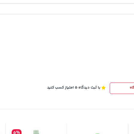
242,000
خرید
تومان
خرید
244,000
با ثبت دیدگاه 5 امتیاز کسب کنید
اه
5%