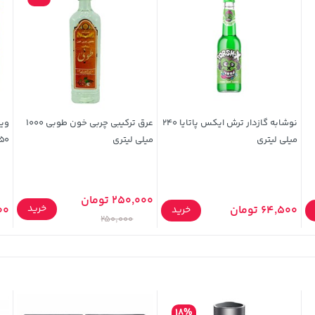
نوشابه گازدار ترش ایکس پاتایا 240
عرق ترکیبی چربی خون طوبی 1000
ویف
میلی لیتری
میلی لیتری
750 گ
250,000 تومان
خرید
64,500 تومان
000
خرید
250,000
18%