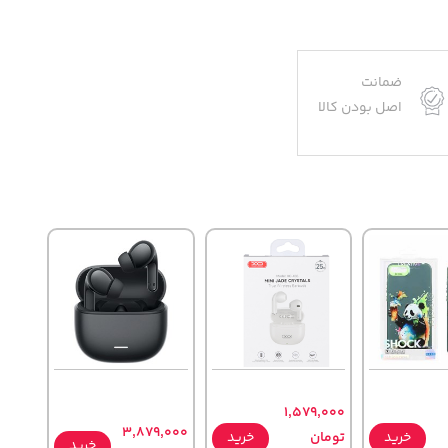
ضمانت
اصل بودن کالا
1,579,000
3,879,000
خرید
تومان
خرید
خرید