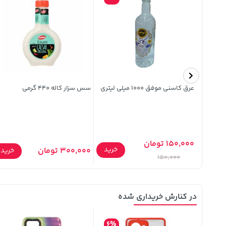
وانیلی
عرق کاسنی موفق 1000 میلی لیتری
سس سزار کاله 440 گرمی
150,000 تومان
خرید
300,000 تومان
خرید
خرید
150,000
در کنارش خریداری شده
6%
14%