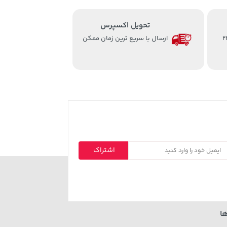
تحویل اکسپرس
از ساعت 8 الی 24
ارسال با سریع ترین زمان ممکن
اشتراک
ا