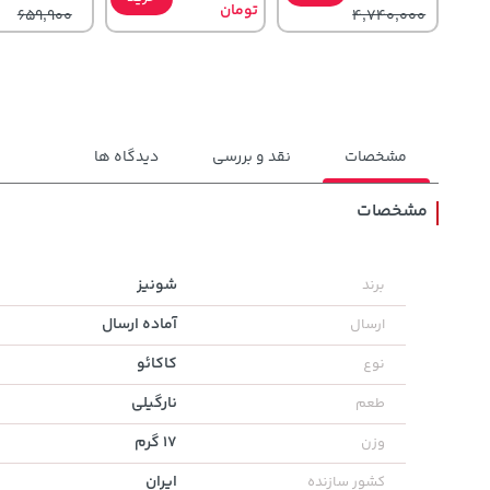
تومان
659,900
4,740,000
مشخصات
نقد و بررسی
دیدگاه ها
مشخصات
3,079,000
148,000
315,900
تومان
خرید
تومان
خرید
شونیز
برند
تومان
4,079,000
159,900
آماده ارسال
ارسال
کاکائو
نوع
نارگیلی
طعم
17 گرم
وزن
ایران
کشور سازنده