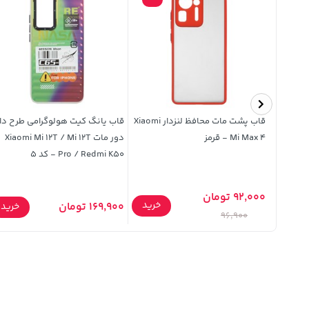
 دار
قاب پشت مات محافظ لنزدار Xiaomi
قاب یانگ کیت هولوگرامی طرح دار
Samsung
Mi Max 4 - قرمز
دور مات Xiaomi Mi 12T / Mi 12T
Pro / Redmi K50 - کد 5
92,000 تومان
خرید
خرید
169,900 تومان
خرید
96,900