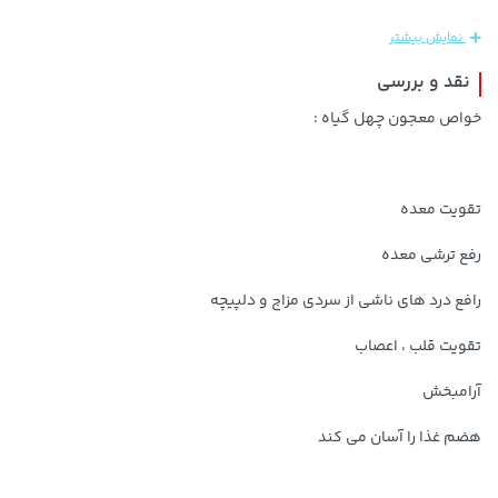
نمایش بیشتر
نقد و بررسی
خواص معجون چهل گیاه :
تقویت معده
رفع ترشی معده
108,000 تومان
خرید
315,900 تومان
خرید
119,900
رافع درد های ناشی از سردی مزاج و دلپیچه
تقویت قلب ، اعصاب
آرامبخش
هضم غذا را آسان می کند