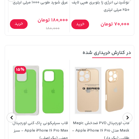
نوشیدنی انرژی زا بلوبری هپی لایف
عرق شوید طوبی 1000 میلی لیتری
آب گ
250 میلی لیتری
1000 میلی لیت
180,000 تومان
خرید
70,000 تومان
80,000
خرید
180,000
3,879,000 تومان
خرید
169,900 تومان
خرید
در کنارش خریداری شده
15%
141,000 تومان
قاب اورجینال PVD ضدخش Magic
قاب سیلیکونی پاک کنی اورجینال
خرید
1,109,000 تومان
خرید
165,900
Mask مدل Apple iPhone 16 Pro -
Apple iPhone 16 Pro Max - سبز
- مش
طلایی (پک دار)
چمنی (پک اصلی)