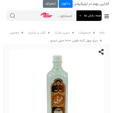
دانلود
انصراف
کارایی بهتر در اپلیکیشن
همه بخش ها
خانه
محصولات
سوپر مارکت
گلاب و عرقیات
معجون
عرق چهل گیاه طوبی 1000 میلی لیتری