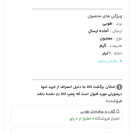
ویژگی های محصول
برند
:
طوبی
ارسال
:
آماده ارسال
نوع
:
معجون
طبیعت
:
گرم
حجم
:
1 لیتر
نمایش بیشتر
امکان برگشت کالا به دلیل انصراف از خرید تنها
درصورتی مورد قبول است که پلمپ کالا باز نشده باشد
فروشنده
گلاب و عرقیجات طوبی
امتیاز فروشگاه
0 امتیاز از 0 رای