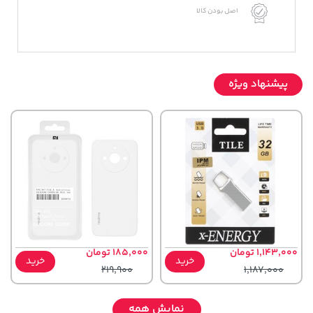
اصل بودن کالا
پیشنهاد ویژه
1,143,000 تومان
185,000 تومان
خرید
خرید
219,900
1,187,000
نمایش همه