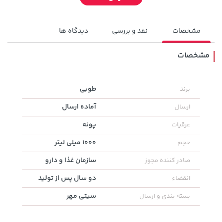
مشخصات
نقد و بررسی
دیدگاه ها
مشخصات
5,630,000 تومان
طوبی
برند
خرید
315,900 تومان
خرید
6,580,000
آماده ارسال
ارسال
پونه
عرقیات
1000 میلی لیتر
حجم
سازمان غذا و دارو
صادر کننده مجوز
دو سال پس از تولید
انقضاء
سیتی مهر
بسته بندی و ارسال
154,000 تومان
خرید
44,780,000 تومان
خرید