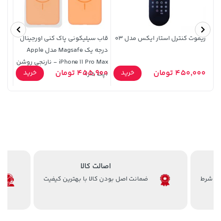
ریموت کنترل استار ایکس مدل 03
قاب سیلیکونی پاک کنی اورجینال
درجه یک Magsafe مدل Apple
iPhone 11 Pro Max - نارنجی روشن
27,580,000 تومان
خرید
1,109,000 تومان
خرید
450,000 تومان
455,900 تومان
9,000
خرید
خرید
(پک دار)
شرک
اصالت کالا
ضمانت اصل بودن کالا با بهترین کیفیت
169,900 تومان
خرید
27,380,000 تومان
خرید