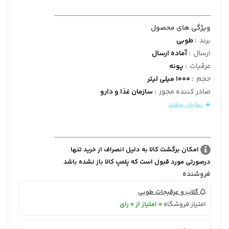
ویژگی های محصول
برند
:
طوبی
ارسال
:
آماده ارسال
عرقیات
:
پونه
حجم
:
1000 میلی لیتر
صادر کننده مجوز
:
سازمان غذا و دارو
نمایش بیشتر
امکان برگشت کالا به دلیل انصراف از خرید تنها
درصورتی مورد قبول است که پلمپ کالا باز نشده باشد
فروشنده
گلاب و عرقیجات طوبی
امتیاز فروشگاه
0 امتیاز از 0 رای