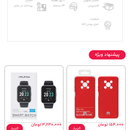
امکان تحویل
7 روز هفته
امکان
اکسپرس
24 ساعته
پرداخت در محل
ضمانت
اصل بودن کالا
پیشنهاد ویژه
154,000 تومان
3,230,000 تومان
خرید
خرید