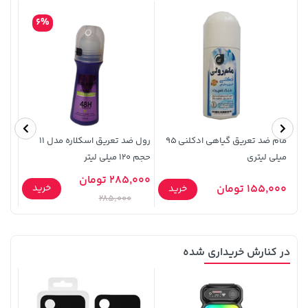
6%
2,399,500 تومان
339,900 تومان
خرید
خرید
2,800,000
مام ضد تعریق گیاهی ادکلنی 95
رول ضد تعریق اسکلاره مدل ۱۱
عطر 
میلی لیتری
حجم ۱۲۰ میلی لیتر
Jadure حجم 25
285,000 تومان
0,000
خرید
155,000 تومان
خرید
285,000
در کنارش خریداری شده
296,080,000 تومان
خرید
219,900 تومان
خرید