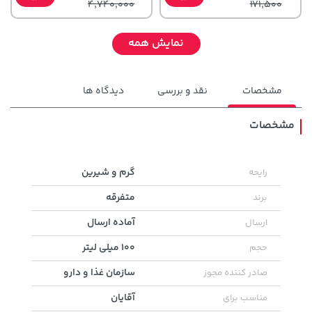
4,740,000
171,500
نمایش همه
مشخصات
نقد و بررسی
دیدگاه ها
مشخصات
گرم و شیرین
رایحه
1,109,000 تومان
خرید
169,900 تومان
خرید
متفرقه
برند
آماده ارسال
ارسال
100 میلی لیتر
حجم
سازمان غذا و دارو
صادر کننده مجوز
آقایان
مناسب برای