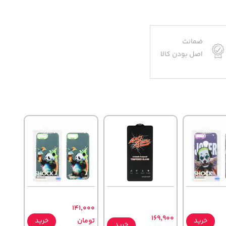
ضمانت
اصل بودن کالا
141,000
169,900
خرید
تومان
خرید
خرید