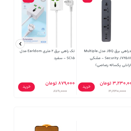
چندراهی برق JBQ مدل Multiple
تک راهی برق 2 متری Earldom مدل
چراغ سلفی
Security J725844 - مشکی
SC15 - سفید
رانتی یکساله رصاصی)
تعویض نی
3,230, تومان
879,000 تومان
1,260,000 تو
خرید
خرید
,000
879,000
3,230,000