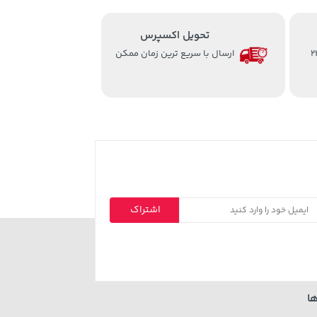
تحویل اکسپرس
از ساعت 8 الی 24
ارسال با سریع ترین زمان ممکن
اشتراک
ا