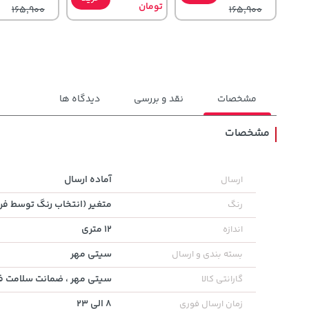
تومان
165,900
165,900
مشخصات
نقد و بررسی
دیدگاه ها
مشخصات
2,579,000
56,080,000
22,880,000
تومان
خرید
خرید
آماده ارسال
ارسال
تومان
تومان
3,880,000
متغیر (انتخاب رنگ توسط ف
رنگ
12 متری
اندازه
سیتی مهر
بسته بندی و ارسال
سیتی مهر ، ضمانت سلامت فی
گارانتی کالا
8 الی 23
زمان ارسال فوری