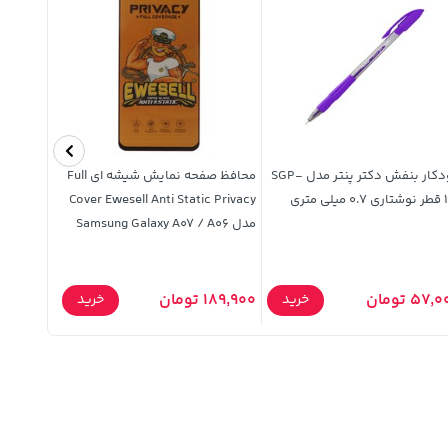
خودکار بنفش دکتر پنتر مدل SGP-
محافظ صفحه نمایش شیشه ای Full
شکلات توپ
ی متری
Cover Ewesell Anti Static Privacy
بال شیرین عس
مدل Samsung Galaxy A07 / A06
23,000 تومان
57 تومان
189,900 تومان
خرید
خرید
,000