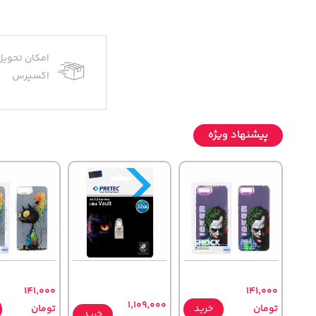
امکان تحویل
اکسپرس
پیشنهاد ویژه
141,000
141,000
1,109,000
تومان
خرید
تومان
خرید