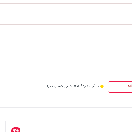
2,679,000
تومان
خرید
خرید
3,820,000
با ثبت دیدگاه 5 امتیاز کسب کنید
اه
9%