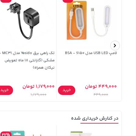
لامپ USB LED مدل 6150 - BSA
تک راهی برق Yesido 
مشکی (گارانتی 18 ماه تعویض
نیکان همراه)
449,000 تومان
1,179,000 تومان
خرید
خرید
خرید
1,179,000
449,000
در کنارش خریداری شده
26%