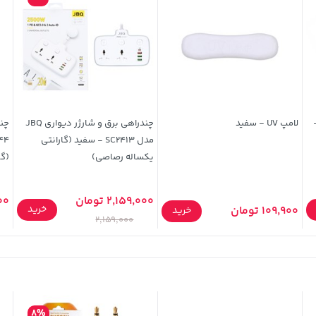
مدل MC31 -
لامپ UV - سفید
چندراهی برق و شارژر دیواری JBQ
مدل SC2413 - سفید (گارانتی
یکساله رصاصی)
(گا
2,159,000 تومان
000
خرید
109,900 تومان
خرید
2,159,000
8%