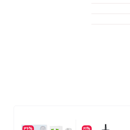
36%
21%