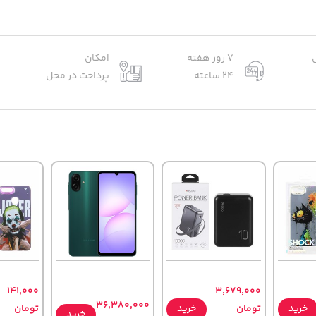
7 روز هفته
امکان
24 ساعته
پرداخت در محل
141,000
3,679,000
36,380,000
خرید
تومان
خرید
تومان
خرید