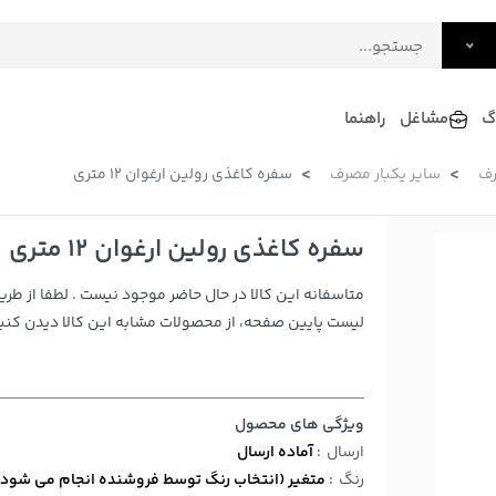
گ
مشاغل
راهنما
رف
سایر یکبار مصرف
سفره کاغذی رولین ارغوان 12 متری
فرش
گلاب و عرقیات
فرآورده های لبنی
دکوراسیون داخلی و تزئینی
سفره کاغذی رولین ارغوان 12 متری
سرو و پذیرایی
متاسفانه این کالا در حال حاضر موجود نیست . لطفا از طری
لوازم حیوانات خانگی
لیست پایین صفحه، از محصولات مشابه این کالا دیدن کنید
ویژگی های محصول
ارسال
:
آماده ارسال
رنگ
:
متغیر (انتخاب رنگ توسط فروشنده انجام می شود)