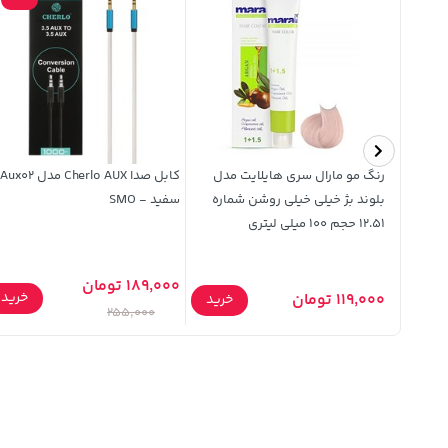
ونی Spigen محافظ لنزدار
رنگ مو مارال سری هایلایت مدل
بلوند بژ خیلی خیلی روشن شماره
سفید - SMO
12.51 حجم 100 میلی لیتری
189,000 تومان
خرید
119,000 تومان
خرید
خرید
255,000