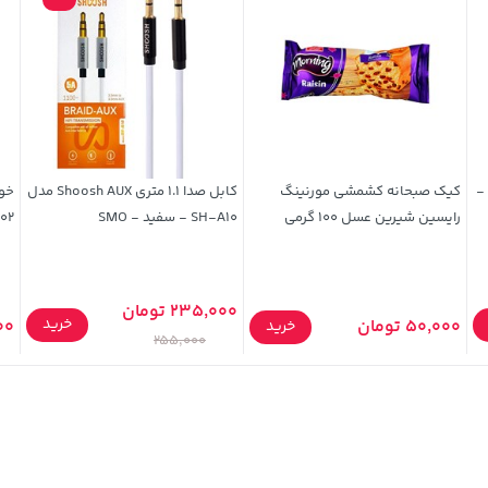
کابل صدا Cherlo AUX مدل Aux02 -
کیک صبحانه کشمشی مورنینگ
کابل صدا 1.1 متری Shoosh AUX مدل
رایسین شیرین عسل 100 گرمی
SH-A10 - سفید - SMO
102 قطر نوشتاری 0.7 میل
235,000 تومان
خرید
50,000 تومان
,000
خرید
255,000