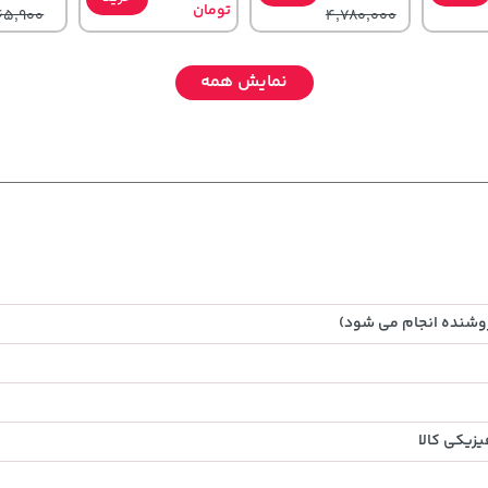
تومان
65,900
4,780,000
نمایش همه
,279,000
315,900
169,900
تومان
خرید
خرید
خرید
تومان
تومان
454,000
روشنده انجام می شود)
زیکی کالا