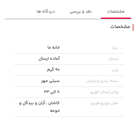
مشخصات
نقد و بررسی
دیدگاه ها
مشخصات
242,000 تومان
خانه ما
برند
2,729,000 تومان
خرید
خرید
244,000
آماده ارسال
ارسال
90 گرم
وزن
سیتی مهر
بسته بندی و ارسال
8 الی 23
زمان ارسال فوری
کاشان ، آران و بیدگل و
محل توزیع فوری
حومه
141,000 تومان
169,900 تومان
خرید
خرید
165,900