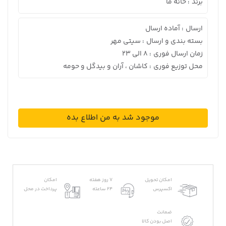
برند
خانه ما
:
ارسال
آماده ارسال
:
بسته بندی و ارسال
سیتی مهر
:
زمان ارسال فوری
8 الی 23
:
محل توزیع فوری
کاشان ، آران و بیدگل و حومه
:
موجود شد به من اطلاع بده
امکان تحویل
7 روز هفته
امکان
اکسپرس
24 ساعته
پرداخت در محل
ضمانت
اصل بودن کالا