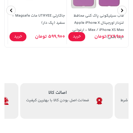
قاب سیلیکونی پاک کنی محافظ
جاکارتی UTRYEE مات Magsafe -
لنزدار اورجینال Apple iPhone X
سفید (پک دار)
Max / iPhone XS Max - ارغوانی
قرمز -
9,000
23,880,000 تومان
خرید
3,879,000 تومان
خرید
279,900 تومان
599,900 تومان
خرید
خرید
(پک اصلی)
اصالت کالا
ضمانت اصل بودن کالا با بهترین کیفیت
141,000 تومان
خرید
701,000 تومان
خرید
165,900