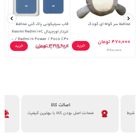
1,849,000 تومان
محافظ سر کوله ای کودک
قاب سیلیکونی پاک کنی محافظ
خرید
701,000 تومان
خرید
2,179,000
لنزدار اورجینال Xiaomi Redmi 10C
/ Redmi 10 Power / Poco C40 -
17 Pro - نارنجی
470,000 تومان
خرید
339,900 تومان
5,900
خرید
آبی تیره (پک اصلی)
490,000
اصالت کالا
141,000 تومان
141,000 تومان
خرید
خرید
165,900
165,900
ضمانت اصل بودن کالا با بهترین کیفیت