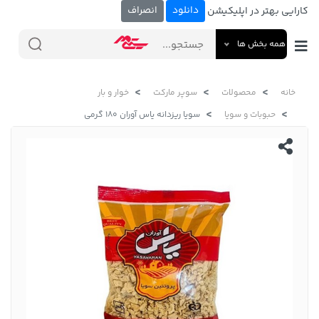
دانلود
انصراف
کارایی بهتر در اپلیکیشن
همه بخش ها
خانه
محصولات
سوپر مارکت
خوار و بار
حبوبات و سویا
سویا ریزدانه یاس آوران 180 گرمی