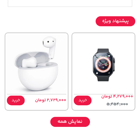
پیشنهاد ویژه
4,279,000 تومان
خرید
2,729,000 تومان
خرید
5,454,000
نمایش همه