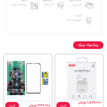
امکان تحویل
7 روز هفته
امکان
اکسپرس
24 ساعته
پرداخت در محل
ضمانت
اصل بودن کالا
پیشنهاد ویژه
1,579,000 تومان
خرید
339,900 تومان
خرید