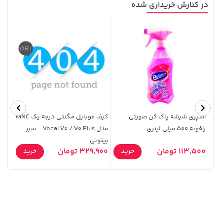
در کنارش خریداری شده
607,800 تومان
2,729,000 تومان
خرید
خرید
659,900
اسپری شیشه پاک کن صورتی
کیف موبایل مگنتی درجه یک MNC
ریموت
رافونه 500 میلی لیتری
مدل Vocal V0 / V0 Plus - سبز
زیتونی
113,500 تومان
329,900 تومان
0,000
خرید
خرید