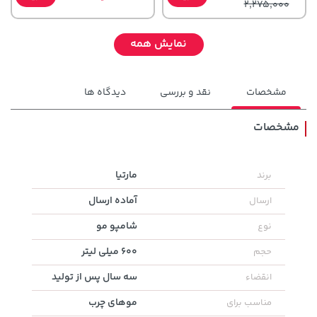
2,275,000
نمایش همه
مشخصات
نقد و بررسی
دیدگاه ها
مشخصات
129,000 تومان
مارتیا
برند
22,580,000 تومان
خرید
خرید
145,900
آماده ارسال
ارسال
شامپو مو
نوع
600 میلی لیتر
حجم
سه سال پس از تولید
انقضاء
موهای چرب
مناسب برای