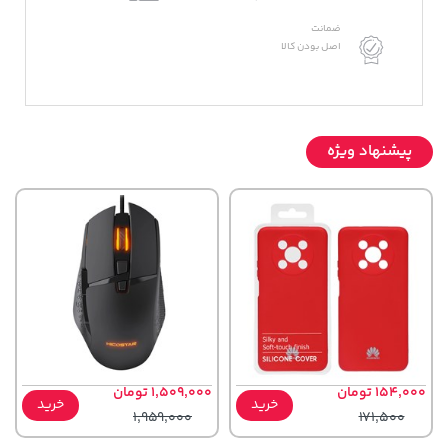
ضمانت
اصل بودن کالا
پیشنهاد ویژه
154,000 تومان
1,509,000 تومان
خرید
خرید
1,959,000
171,500