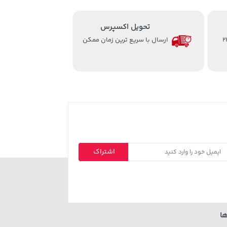
تحویل اکسپرس
از ساعت 8 الی 24
ارسال با سریع ترین زمان ممکن
اشتراک
ا