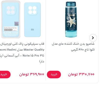
34%
ن بی سیم Hicostar مدل
شامپو بدن خنک کننده مای مدل
قاب سیلیکونی پاک کنی اورجینال
AudioJ
اکوا تاچ 420 گرمی
Master Quality مدل i Redmi
Note 15 Pro 4G - آبی آسمانی (
دار)
خرید
330,700 تومان
369,900 تومان
خرید
خرید