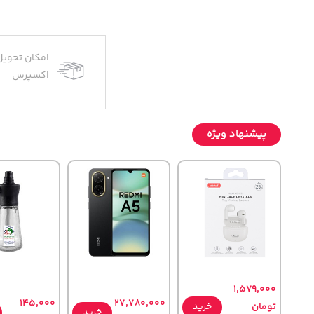
امکان تحویل
اکسپرس
پیشنهاد ویژه
1,579,000
145,000
27,780,000
تومان
خرید
خرید