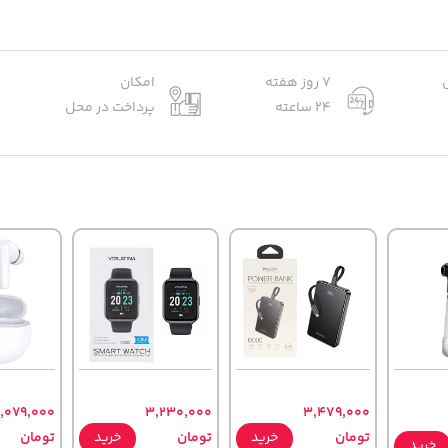
7 روز هفته
امکان
24 ساعته
پرداخت در محل
,079,000
3,230,000
3,479,000
تومان
خرید
تومان
خرید
تومان
خرید