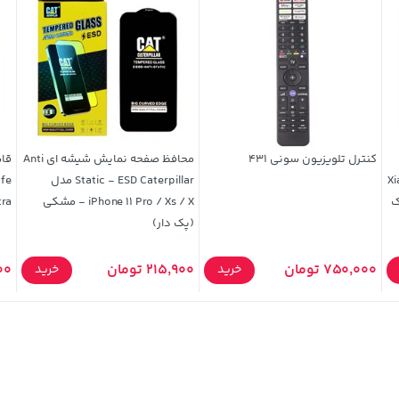
کنترل تلویزیون سونی ۴۳۱
محافظ صفحه نمایش شیشه ای Anti
Xiaom
Static - ESD Caterpillar مدل
پک
iPhone 11 Pro / Xs / X - مشکی
5 Ultra
(پک دار)
750,000 تومان
215,900 تومان
900
خرید
خرید