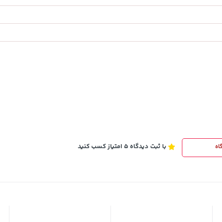
154,000
تومان
خرید
خرید
171,500
با ثبت دیدگاه 5 امتیاز کسب کنید
اه