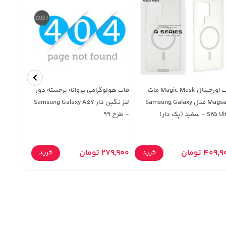
قاب اورجینال Magic Mask مات
قاب هولوگرامی پروانه برجسته دور
مایع ظرفش
Magsafe مدل Samsung Galaxy
لنز نگین دار Samsung Galaxy A57
پرتقال 3750 میلی لیتری
S2 - سفید (پک دار)
- طرح 99
570,000 توما
409, تومان
279,900 تومان
خرید
خرید
,100