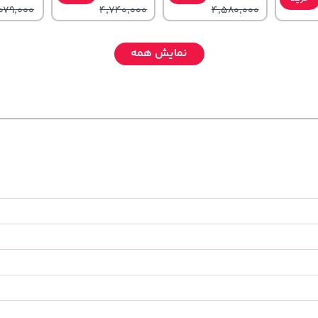
079,000
4,740,000
4,580,000
نمایش همه
607,800
,579,000
46,279,000
خرید
تومان
خرید
خرید
تومان
تومان
659,900