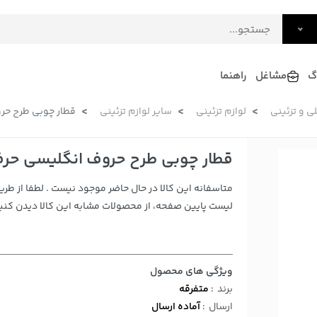
گ
مشاغل
راهنما
ی و تزئینی
لوازم تزئینی
سایر لوازم تزئینی
قطار چوبی طرح حرو
فرش
گلاب و عرقیات
فرآورده های لبنی
دکوراسیون داخلی و تزئینی
قطار چوبی طرح حروف انگلیسی حرف 
سرو و پذیرایی
متاسفانه این کالا در حال حاضر موجود نیست . لطفا از طری
لوازم حیوانات خانگی
لیست پایین صفحه، از محصولات مشابه این کالا دیدن کنید
ویژگی های محصول
برند
:
متفرقه
ارسال
:
آماده ارسال