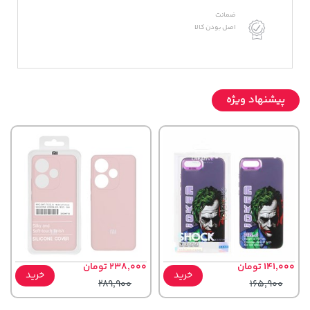
ضمانت
اصل بودن کالا
پیشنهاد ویژه
141,000 تومان
238,000 تومان
خرید
خرید
289,900
165,900