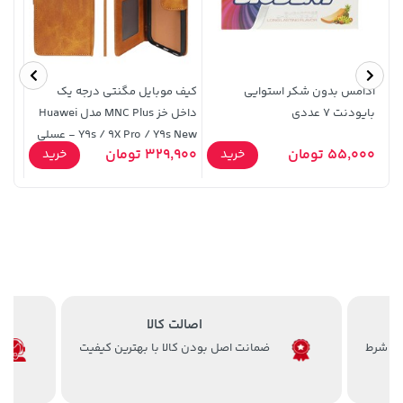
آدامس بدون شکر استوایی
کیف موبایل مگنتی درجه یک
بایودنت 7 عددی
داخل خز MNC Plus مدل Huawei
رنگ 
Y9s / 9X Pro / Y9s New - عسلی
دار
141,000 تومان
9,000
خرید
22,580,000 تومان
خرید
55,000 تومان
329,900 تومان
خرید
خرید
165,900
اصالت کالا
ضمانت اصل بودن کالا با بهترین کیفیت
141,000 تومان
141,000 تومان
خرید
خرید
165,900
165,900