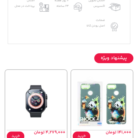
امکان تحویل
7 روز هفته
امکان
اکسپرس
24 ساعته
پرداخت در محل
ضمانت
اصل بودن کالا
پیشنهاد ویژه
141,000 تومان
4,279,000 تومان
خرید
خرید