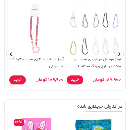
2,579,000 تومان
خرید
3,879,000 تومان
خرید
3,880,000
آویز موبایل مرواریدی مخملی و
آویز موبایل فانتزی فیمو ستاره دار
آویز
مات (در طرح و رنگ مختلف)
- ارغوانی
رنگ 
187,900 تومان
189,900 تومان
8,900
خرید
خرید
در کنارش خریداری شده
27,480,000 تومان
خرید
44,780,000 تومان
خرید
14%