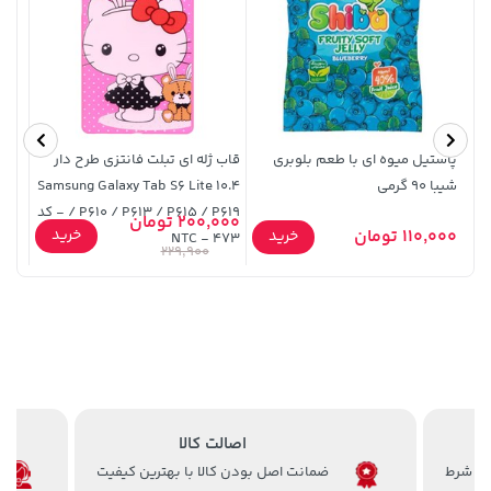
پاستیل میوه ای با طعم بلوبری
قاب ژله ای تبلت فانتزی طرح دار
شیبا 90 گرمی
Samsung Galaxy Tab S6 Lite 10.4
مدل KTS-1762 - مشکی (کا
/ P610 / P613 / P615 / P619 - کد
1,143,000 تومان
1,579,000 تومان
200,000 تومان
خرید
خرید
خرید
110,000 تومان
,000
خرید
473 - NTC
2,275,000
1,187,000
229,900
اصالت کالا
ضمانت اصل بودن کالا با بهترین کیفیت