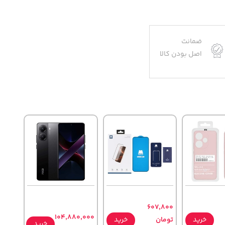
ضمانت
اصل بودن کالا
607,800
104,880,000
خرید
تومان
خرید
خرید