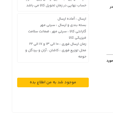
حساب نهایی در زمان تحویل کالا می باشد
در
ارسال
آماده ارسال
:
بسته بندی و ارسال
سیتی مهر
:
گارانتی کالا
سیتی مهر ، ضمانت سلامت
:
فیزیکی کالا
زمان ارسال فوری
10 الی 13 و 17 الی 22
:
محل توزیع فوری
کاشان ، آران و بیدگل و
:
حومه
مورد
موجود شد به من اطلاع بده