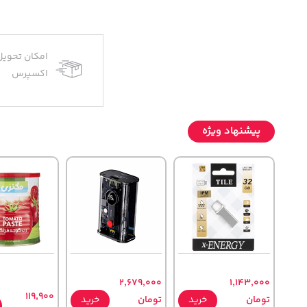
امکان تحویل
اکسپرس
پیشنهاد ویژه
2,679,000
1,143,000
119,900
تومان
خرید
تومان
خرید