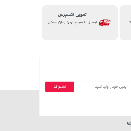
تحویل اکسپرس
از ساعت 8 الی 24
ارسال با سریع ترین زمان ممکن
اشتراک
ا