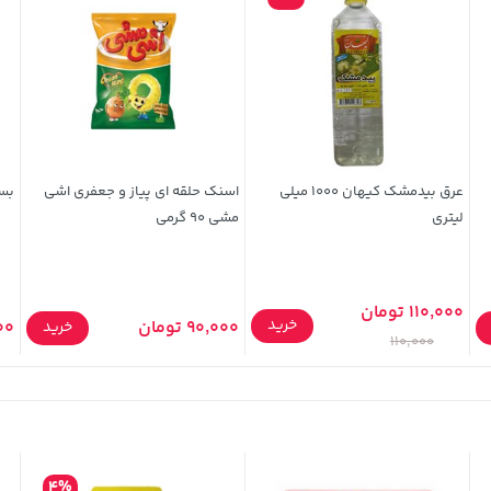
عرق بیدمشک کیهان 1000 میلی
اسنک حلقه ای پیاز و جعفری اشی
بستنی
لیتری
مشی 90 گرمی
110,000 تومان
خرید
90,000 تومان
000
خرید
110,000
4%