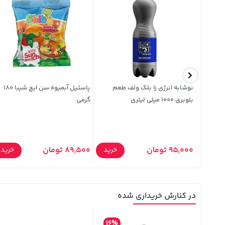
ماکارونی فرمی پنه کوچک مانا 500
نوشابه انرژی زا بلک ولف طعم
پاستیل آبمیوه سن ایچ شیبا 180
بلوبری 1000 میلی لیتری
گرمی
95,000 تومان
89,500 تومان
خرید
خرید
خرید
در کنارش خریداری شده
16%