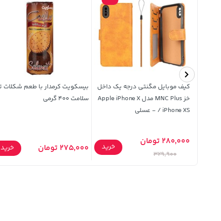
یوا
کیف موبایل مگنتی درجه یک داخل
بیسکویت کرمدار با طعم شکلات ت
خز MNC Plus مدل Apple iPhone X
سلامت 400 گرمی
/ iPhone XS - عسلی
280,000 تومان
خرید
275,000 تومان
خرید
خرید
329,900