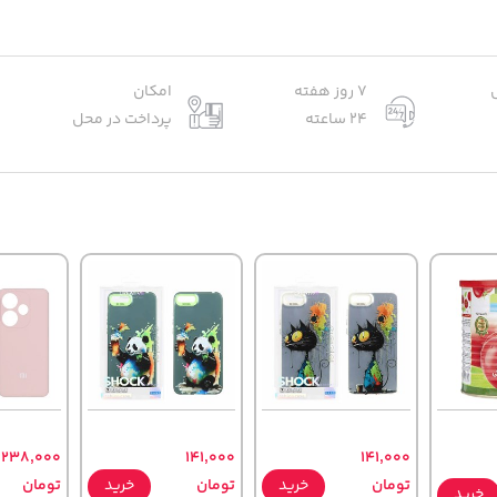
7 روز هفته
امکان
24 ساعته
پرداخت در محل
238,000
141,000
141,000
تومان
خرید
تومان
خرید
تومان
خرید