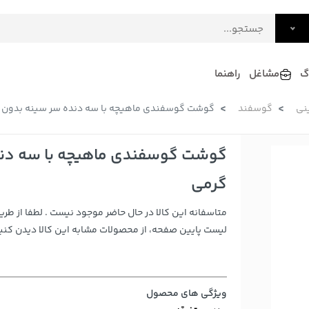
گ
مشاغل
راهنما
نی
گوسفند
گوشت گوسفندی ماهیچه با سه دنده سر سینه بدون دنبه و چر
فرش
گلاب و عرقیات
فرآورده های لبنی
دکوراسیون داخلی و تزئینی
سرو و پذیرایی
گرمی
لوازم حیوانات خانگی
متاسفانه این کالا در حال حاضر موجود نیست . لطفا از طری
لیست پایین صفحه، از محصولات مشابه این کالا دیدن کنید
ویژگی های محصول