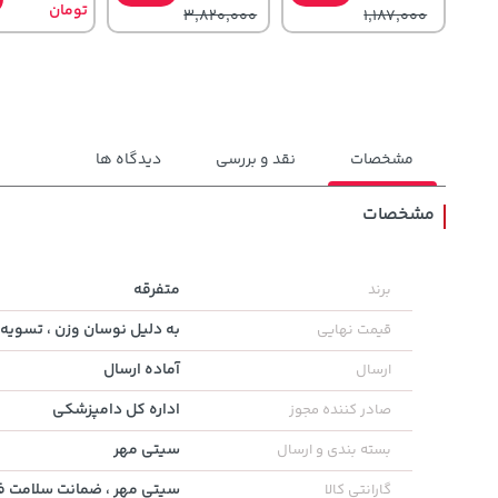
تومان
3,820,000
1,187,000
مشخصات
نقد و بررسی
دیدگاه ها
مشخصات
70,000
242,000
141,000
تومان
خرید
تومان
خرید
تومان
متفرقه
برند
90,000
244,000
165,900
به دلیل نوسان وزن ، تسویه 
قیمت نهایی
آماده ارسال
ارسال
اداره کل دامپزشکی
صادر کننده مجوز
سیتی مهر
بسته بندی و ارسال
سیتی مهر ، ضمانت سلامت فی
گارانتی کالا