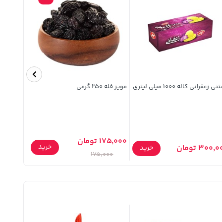
 زعفرانی کاله 1000 میلی لیتری
مویز فله 250 گرمی
مایع جوه
3750 گرمی
175,000 تومان
397,900 توما
خرید
300, تومان
خرید
,900
175,000