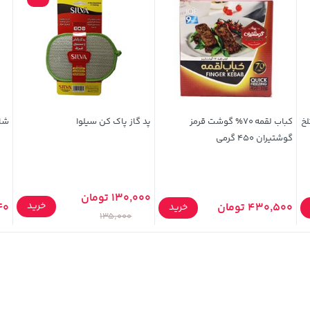
لخ
کباب لقمه 70% گوشت قرمز
پد گاز پاک کن سیلوا
شام
گوشتیران 450 گرمی
130,000 تومان
خرید
430,500 تومان
740
خرید
135,000