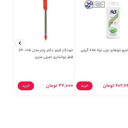
پو موهای چرب اوه 750 گرمی
خودکار قرمز دکتر پنتر مدل DP-105
قطر نوشتاری 1میلی متری
Pad Pro 12.1 - کد 1299
528,000 توما
202, تومان
32,000 تومان
خرید
خرید
,900