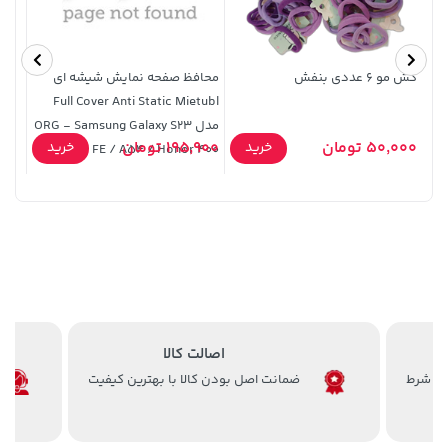
کش مو ۶ عددی بنفش
محافظ صفحه نمایش شیشه ای
Full Cover Anti Static Mietubl
Ultra 3 - نقره 
مدل ORG - Samsung Galaxy S23
242,000 تومان
141,000 تومان
خرید
خرید
50,000 تومان
195,900 تومان
4,000
خرید
خرید
FE / A54 / Honor 400
165,900
244,000
اصالت کالا
ضمانت اصل بودن کالا با بهترین کیفیت
141,000 تومان
148,000 تومان
خرید
خرید
159,900
165,900