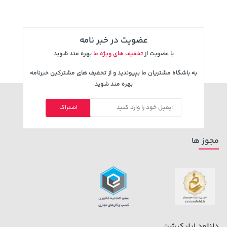
عضویت در خبر نامه
با عضویت از
تخفیف های ویژه ما
بهره مند شوید
به باشگاه مشتریان ما بپیوندید و از تخفیف های مشترکین خبرنامه
بهره مند شوید
1,579,000 تومان
اشتراک
701,000 تومان
خرید
خرید
2,275,000
مجوز ها
دانلود اپلیکیشن