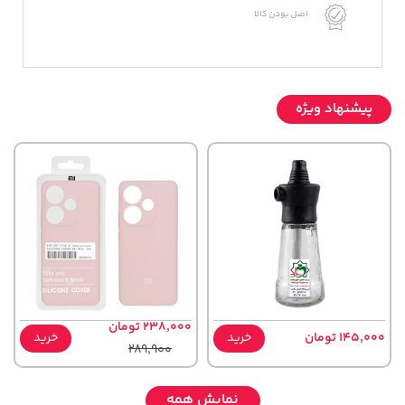
اصل بودن کالا
پیشنهاد ویژه
238,000 تومان
145,000 تومان
خرید
خرید
289,900
نمایش همه