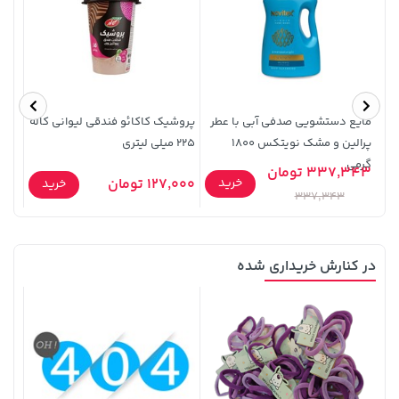
141,000 تومان
44,780,000 تومان
خرید
خرید
165,900
مایع دستشویی صدفی آبی با عطر
پروشیک کاکائو فندقی لیوانی کاله
نبات
پرالین و مشک نویتکس 1800
225 میلی لیتری
1000 گرم
گرمی
337,343 تومان
10,000
خرید
127,000 تومان
خرید
337,343
در کنارش خریداری شده
100,000 تومان
خرید
2,729,000 تومان
خرید
120,000