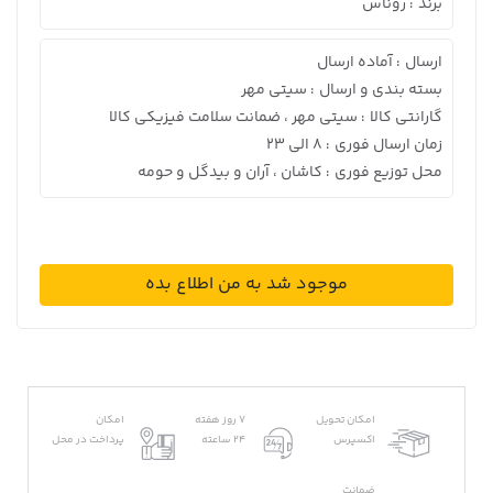
برند
روناس
:
ارسال
آماده ارسال
:
بسته بندی و ارسال
سیتی مهر
:
گارانتی کالا
سیتی مهر ، ضمانت سلامت فیزیکی کالا
:
زمان ارسال فوری
8 الی 23
:
محل توزیع فوری
کاشان ، آران و بیدگل و حومه
:
موجود شد به من اطلاع بده
امکان تحویل
7 روز هفته
امکان
اکسپرس
24 ساعته
پرداخت در محل
ضمانت