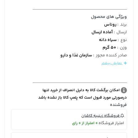
ویژگی های محصول
برند
:
روناس
ارسال
:
آماده ارسال
نوع
:
سیاه دانه
وزن
:
50 گرم
صادر کننده مجوز
:
سازمان غذا و دارو
نمایش بیشتر
امکان برگشت کالا به دلیل انصراف از خرید تنها
درصورتی مورد قبول است که پلمپ کالا باز نشده باشد
فروشنده
فروشگاه زینبیه کاشان
امتیاز فروشگاه
0 امتیاز از 0 رای