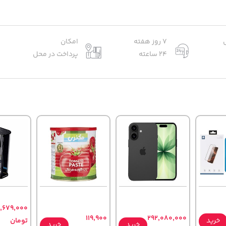
7 روز هفته
امکان
24 ساعته
پرداخت در محل
,679,000
119,900
292,080,000
خرید
تومان
خرید
خرید