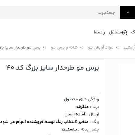
گ
مشاغل
راهنما
آرایشی
مواد آرایش مو
شانه و برس مو
برس مو طرحدار سایز بزرگ
فرش
گلاب و عرقیات
فرآورده های لبنی
دکوراسیون داخلی و تزئینی
برس مو طرحدار سایز بزرگ کد 40
سرو و پذیرایی
لوازم حیوانات خانگی
ویژگی های محصول
برند
:
متفرقه
ارسال
:
آماده ارسال
رنگ
:
متغیر (انتخاب رنگ توسط فروشنده انجام می شود)
جنس بدنه
:
پلاستیک