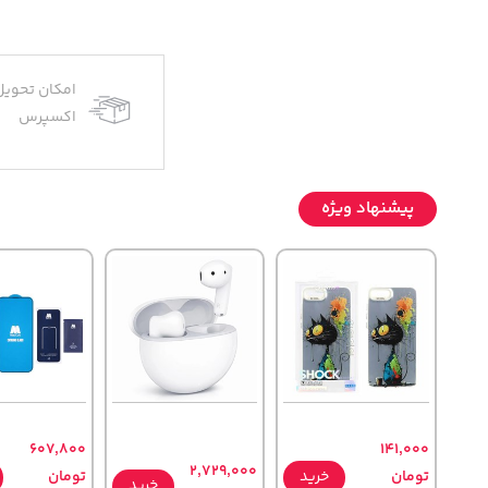
امکان تحویل
اکسپرس
پیشنهاد ویژه
607,800
141,000
2,729,000
تومان
خرید
تومان
خرید