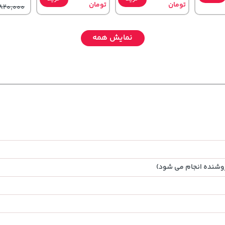
تومان
تومان
820,000
نمایش همه
141,000
4,279,000
315,900
خرید
تومان
خرید
تومان
خرید
تومان
165,900
5,454,000
روشنده انجام می شود)