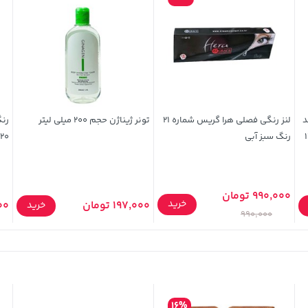
لوند
لنز رنگی فصلی هرا گریس شماره 21
تونر ژیناژن حجم 200 میلی لیتر
رنگ
 حجم 120
رنگ سبز آبی
120 میلی لی
990,000 تومان
خرید
197,000 تومان
,000
خرید
990,000
16%