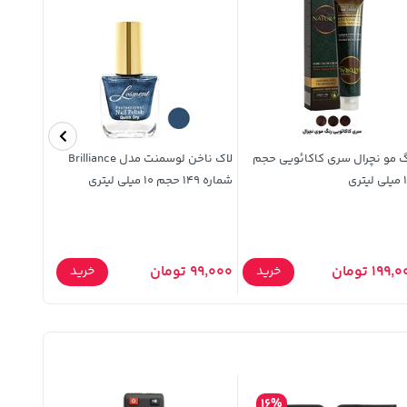
 مو نچرال سری کاکائویی حجم
لاک ناخن لوسمنت مدل Brilliance
تری
شماره 149 حجم 10 میلی لیتری
10 میلی لیتری
199 تومان
99,000 تومان
99,000 تومان
خرید
خرید
16%