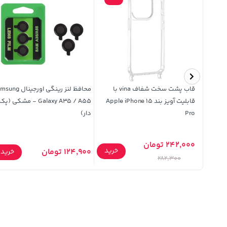
ایرفون بی سیم TWS مدل i15 -
قاب پشت سخت شفاف vina با
محافظ لنز رینگی اورجینال
قابلیت آویز بند Apple iPhone 15
Galaxy A35 / A55 - مشکی (پک
Pro
دار)
242,000 تومان
خرید
خرید
124,900 تومان
خرید
282,300