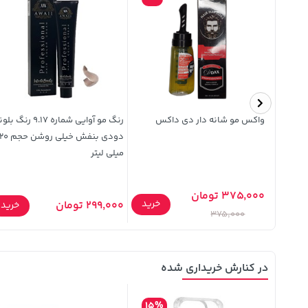
و مدل
واکس مو شانه دار دی داکس
رنگ مو آوایی شماره 9.17 رنگ ب
بلوند کاپوچینو شماره 8.78 حجم
دودی بنفش خیلی روشن
میلی لیتر
375,000 تومان
خرید
299,000 تومان
خرید
خرید
375,000
در کنارش خریداری شده
15%
48%