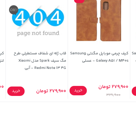
 Samsung
کیف چرمی موبایل مگنتی Samsung
قاب ژله ای شفاف مستطیلی طرح
کی
Galaxy A51 / M40s - عسلی
مگ سیف Spark مدل Xiaomi
لنزدار X7c
Redmi Note 13 4G - آبی
279,900 تومان
000
خرید
279,900 تومان
خرید
329,900