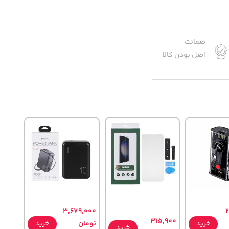
ضمانت
اصل بودن کالا
3,679,000
2
315,900
خرید
تومان
خرید
خرید