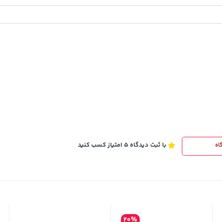
23,680,000
خرید
خرید
تومان
با ثبت دیدگاه 5 امتیاز کسب کنید
اه
20%