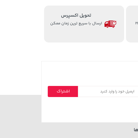
تحویل اکسپرس
از ساعت 8 الی 24
ارسال با سریع ترین زمان ممکن
اشتراک
ا