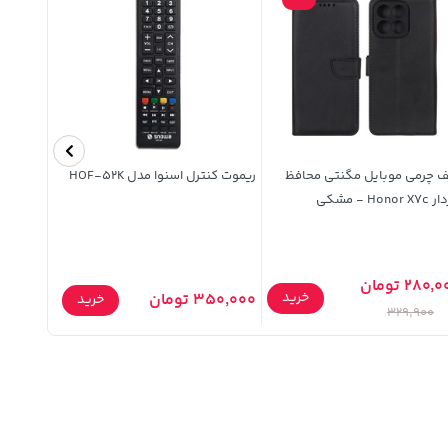
ف چرمی موبایل مگنتی محافظ
ریموت کنترل اسنوا مدل HOF-52K
شیشه شوی
Honor  - مشکی
رویایی 500 میلی لیتری
280, تومان
130,000 توما
خرید
350,000 تومان
خرید
,630
329,900