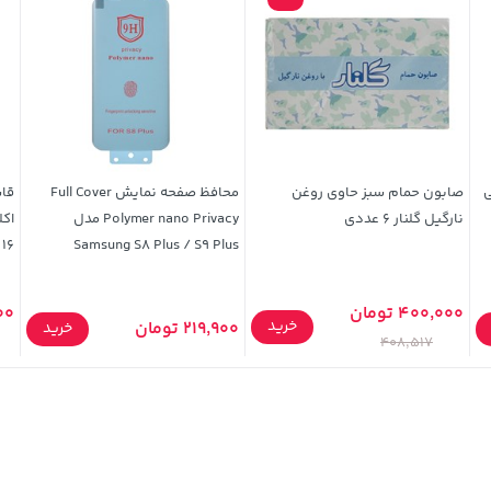
صابون حمام سبز حاوی روغن
محافظ صفحه نمایش Full Cover
قا
نارگیل گلنار 6 عددی
Polymer nano Privacy مدل
Samsung S8 Plus / S9 Plus
ne 16
400,000 تومان
,000
خرید
219,900 تومان
خرید
408,517