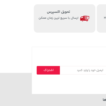
تحویل اکسپرس
از ساعت 8 الی 24
ارسال با سریع ترین زمان ممکن
اشتراک
ا