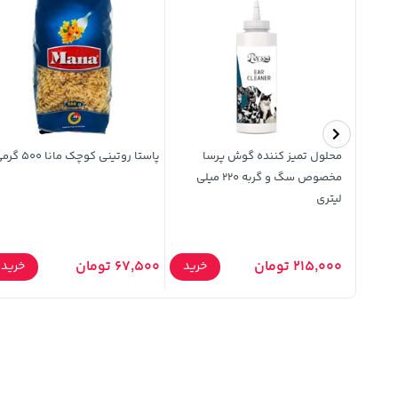
 لوسمنت مدل Brilliance
محلول تمیز کننده گوش پرسا
پاستا روتینی کوچک مانا 500 گرمی
مخصوص سگ و گربه 220 میلی
لیتری
215,000 تومان
67,500 تومان
خرید
خرید
خرید