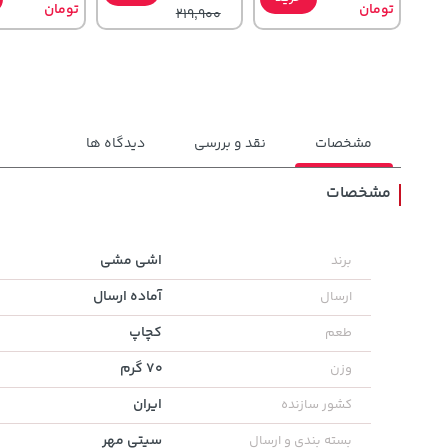
تومان
تومان
219,900
مشخصات
نقد و بررسی
دیدگاه ها
مشخصات
45,580,000
119,900
1,109,000
خرید
خرید
اشی مشی
برند
تومان
تومان
تومان
آماده ارسال
ارسال
کچاپ
طعم
70 گرم
وزن
ایران
کشور سازنده
سیتی مهر
بسته بندی و ارسال