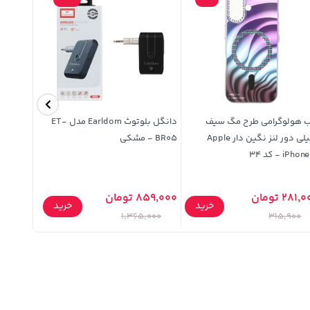
ب هولوگرامی طرح مگ سیف
دانگل بلوتوث Earldom مدل ET-
اکلیلی دور لنز نگین دار Apple
BR05 - مشکی
میلی لیتر
iPho - کد 34
281 تومان
859,000 تومان
237,500 توم
خرید
خرید
,000
1,365,000
315,900