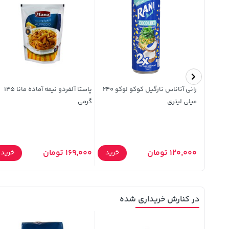
 کولا
رانی آناناس نارگیل کوکو لوکو 240
پاستا آلفردو نیمه آماده مانا 145
میلی لیتری
گرمی
خرید
120,000 تومان
169,000 تومان
خرید
خرید
در کنارش خریداری شده