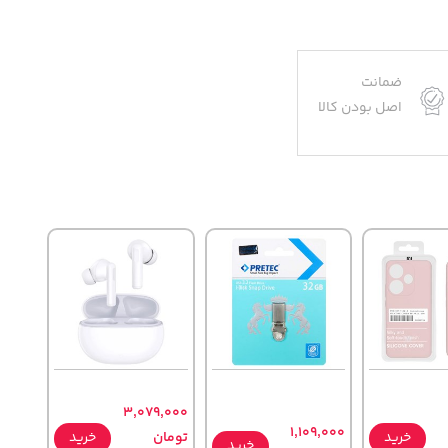
ضمانت
اصل بودن کالا
3,079,000
1,109,000
خرید
تومان
خرید
خرید