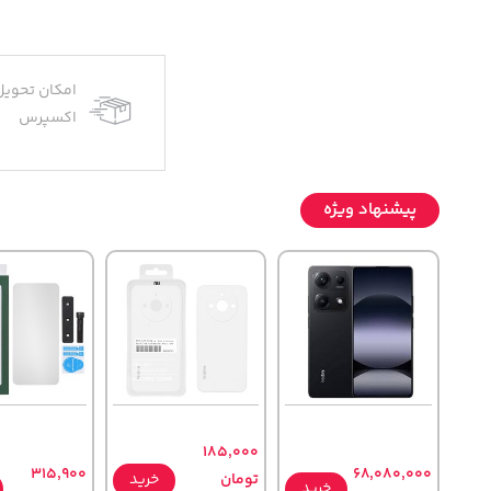
امکان تحویل
اکسپرس
پیشنهاد ویژه
185,000
315,900
68,080,000
تومان
خرید
خرید