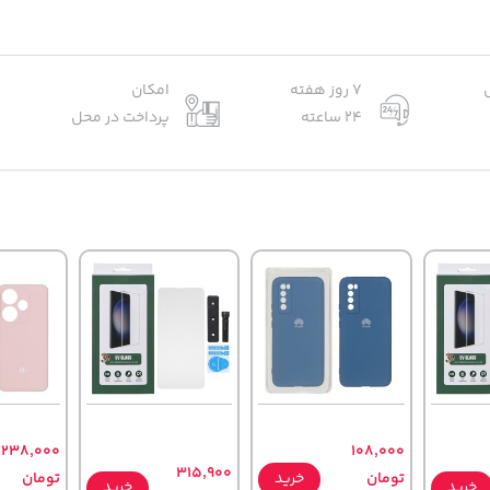
7 روز هفته
امکان
24 ساعته
پرداخت در محل
238,000
108,000
315,900
تومان
خرید
تومان
خرید
خرید