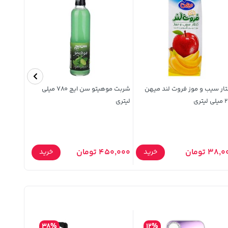
ار سیب و موز فروت لند میهن
شربت موهیتو سن ایچ 780 میلی
پاستا روتینی
یتری
لیتری
38, تومان
450,000 تومان
67,500 تومان
خرید
خرید
38%
12%