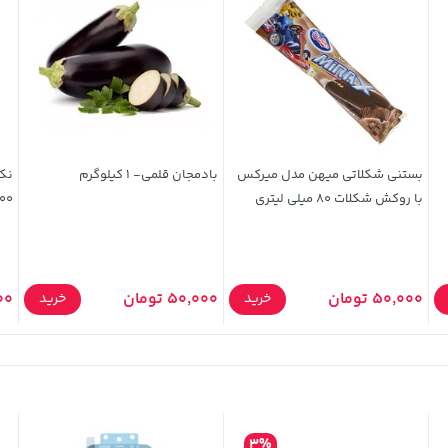
بستنی شکلاتی میهن مدل میرکس
بادمجان قلمی- 1 کیلوگرم
نکت
با روکش شکلات 80 میلی لیتری
200 میلی ل
50,000 تومان
50,000 تومان
000
خرید
خرید
3%