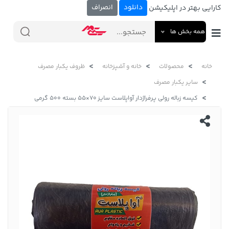
دانلود
انصراف
کارایی بهتر در اپلیکیشن
همه بخش ها
خانه
محصولات
خانه و آشپزخانه
ظروف یکبار مصرف
سایر یکبار مصرف
کیسه زباله رولی پرفراژدار آواپلاست سایز 70×55 بسته 500 گرمی