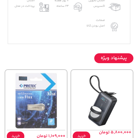
امکان تحویل
7 روز هفته
امکان
اکسپرس
24 ساعته
پرداخت در محل
ضمانت
اصل بودن کالا
پیشنهاد ویژه
5,800,000 تومان
خرید
1,109,000 تومان
خرید