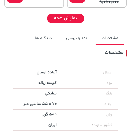
8,050,000
نمایش همه
مشخصات
نقد و بررسی
دیدگاه ها
مشخصات
100,000 تومان
آماده ارسال
ارسال
خرید
701,000 تومان
خرید
120,000
کیسه زباله
نوع
مشکی
رنگ
70 × 55 سانتی متر
ابعاد
500 گرم
وزن
ایران
کشور سازنده