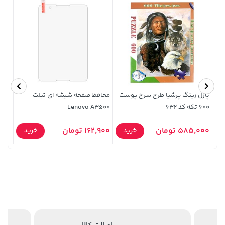
پازل رینگ پرشیا طرح سرخ پوست
محافظ صفحه شیشه ای تبلت
607,800 تومان
315,900 تومان
خرید
خرید
600 تکه کد 632
Lenovo A3500
05 80W (
659,900
585,000 تومان
162,900 تومان
21,000
خرید
خرید