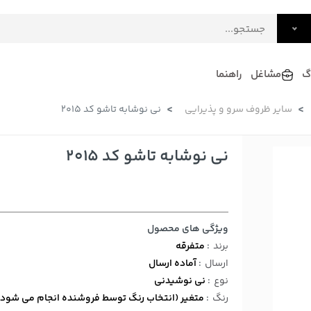
گ
مشاغل
راهنما
سایر ظروف سرو و پذیرایی
نی نوشابه تاشو کد 2015
فرش
گلاب و عرقیات
فرآورده های لبنی
دکوراسیون داخلی و تزئینی
نی نوشابه تاشو کد 2015
سرو و پذیرایی
لوازم حیوانات خانگی
ویژگی های محصول
برند
:
متفرقه
ارسال
:
آماده ارسال
نوع
:
نی نوشیدنی
رنگ
:
متغیر (انتخاب رنگ توسط فروشنده انجام می شود)