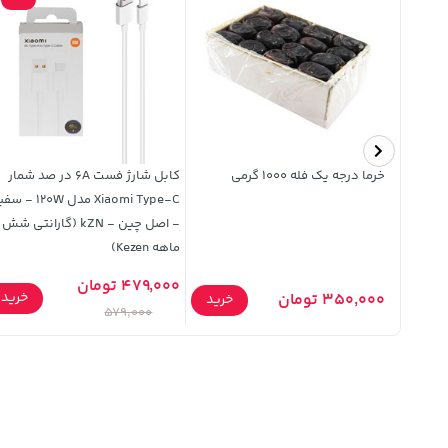
خرما درجه یک فله 1000 گرمی
کابل شارژ فست 6A در صد شمار
Xiaomi Type-C مدل 120W -
- اصل چین - kZN (گارانتی شش
ماهه Kezen)
479,000 تومان
خرید
350,000 تومان
خرید
خرید
579,000