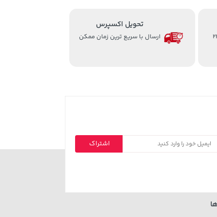
تحویل اکسپرس
از ساعت 8 الی 24
ارسال با سریع ترین زمان ممکن
اشتراک
ا