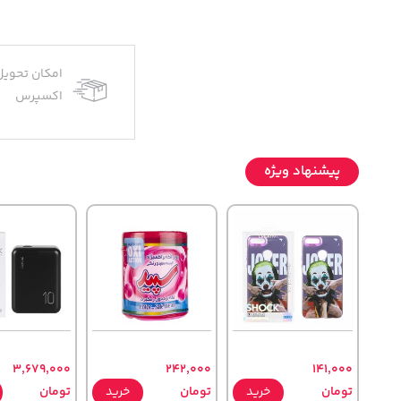
امکان تحویل
اکسپرس
پیشنهاد ویژه
3,679,000
242,000
141,000
تومان
خرید
تومان
خرید
تومان