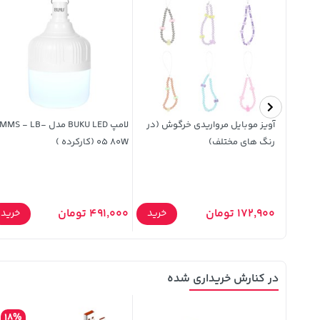
آویز موبایل مرواریدی خرگوش (در
لامپ BUKU LED مدل MMS - LB-
رنگ های مختلف)
05 80W (کارکرده )
خرید
172,900 تومان
491,000 تومان
خرید
خرید
در کنارش خریداری شده
18%