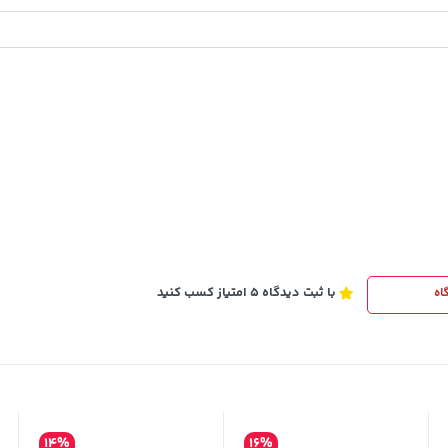
149,900
خرید
خرید
تومان
با ثبت دیدگاه 5 امتیاز کسب کنید
اه
14%
16%