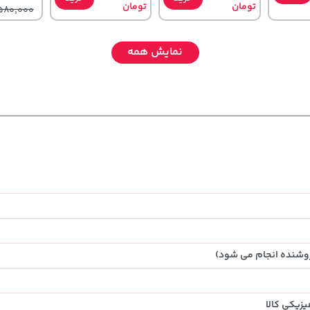
تومان
تومان
580,000
نمایش همه
185,000
,680,000
1,109,000
تومان
خرید
خرید
خرید
تومان
تومان
219,900
روشنده انجام می شود)
زیکی کالا