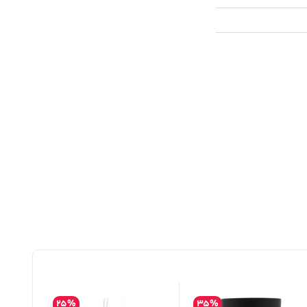
25%
35%