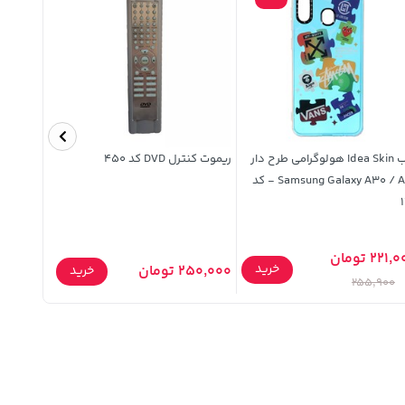
قاب Idea Skin هولوگرامی طرح دار
ریموت کنترل DVD کد 450
Samsung Galaxy A30 / A20 - کد
۹۹
221 تومان
خرید
250,000 تومان
495,000 توما
خرید
255,900