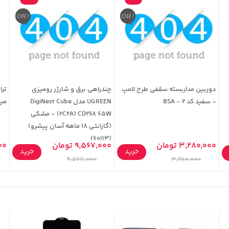
دوربین مداربسته سقفی طرح لامپ
چندراهی برق و شارژر رومیزی
- سفید کد 2 - BSA
UGREEN مدل DigiNest Cube
میل
(2C2A) CD268 65W - مشکی
(گارانتی 18 ماهه آسان پیشرو)
(60113)
3,280,000 تومان
9,567,000 تومان
000
خرید
خرید
9,567,000
3,280,000