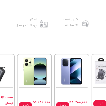
7 روز هفته
امکان
24 ساعته
پرداخت در محل
,630,000
56,080,000
44,380,000
خرید
تومان
خرید
خرید