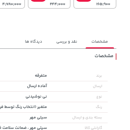
4,780,000
244,000
165,900
مشخصات
نقد و بررسی
دیدگاه ها
مشخصات
141,000
3,079,000
145,000
تومان
خرید
تومان
خرید
متفرقه
برند
تومان
165,900
4,079,000
آماده ارسال
ارسال
نی نوشیدنی
نوع
متغیر (انتخاب رنگ توسط ف
رنگ
سیتی مهر
بسته بندی و ارسال
سیتی مهر ، ضمانت سلامت فی
گارانتی کالا