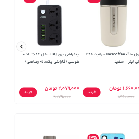
تراول ماگ Nescoffee ظرفیت 300
چندراهی برق JBQ مدل SC3604 -
سنگ نمک
ی لیتر - سفید
طوسی (گارانتی یکساله رصاصی)
1,660, تومان
2,079,000 تومان
خرید
خرید
35,000 تومان
2,079,000
1,660,000
14%