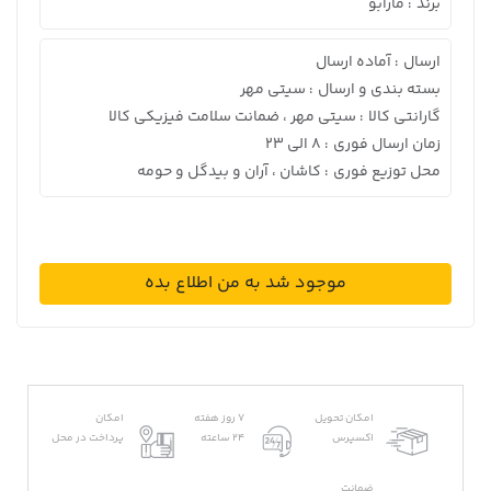
برند
مارابو
:
ارسال
آماده ارسال
:
بسته بندی و ارسال
سیتی مهر
:
گارانتی کالا
سیتی مهر ، ضمانت سلامت فیزیکی کالا
:
زمان ارسال فوری
8 الی 23
:
محل توزیع فوری
کاشان ، آران و بیدگل و حومه
:
موجود شد به من اطلاع بده
امکان تحویل
7 روز هفته
امکان
اکسپرس
24 ساعته
پرداخت در محل
ضمانت