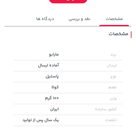
مشخصات
نقد و بررسی
دیدگاه ها
مشخصات
238,000 تومان
مارابو
برند
18,580,000 تومان
خرید
خرید
289,900
آماده ارسال
ارسال
پاستیل
نوع
کولا
طعم
100 گرم
وزن
ایران
کشور سازنده
یک سال پس از تولید
انقضاء
1,109,000 تومان
خرید
315,900 تومان
خرید