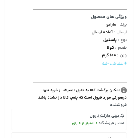
ویژگی های محصول
برند
:
مارابو
ارسال
:
آماده ارسال
نوع
:
پاستیل
طعم
:
کولا
وزن
:
100 گرم
نمایش بیشتر
امکان برگشت کالا به دلیل انصراف از خرید تنها
درصورتی مورد قبول است که پلمپ کالا باز نشده باشد
فروشنده
مینی مارکت نارون
امتیاز فروشگاه
0 امتیاز از 0 رای