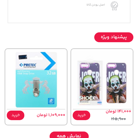
اصل بودن کالا
پیشنهاد ویژه
141,000 تومان
خرید
1,109,000 تومان
خرید
165,900
نمایش همه