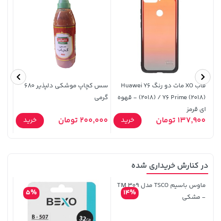
141,000 تومان
خرید
44,380,000 تومان
خرید
165,900
قاب XO مات دو رنگ Huawei Y6
سس کچاپ موشکی دلپذیر 680
(2018) / Y6 Prime (2018) - قهوه
گرمی
گرم
ای قرمز
137,900 تومان
200,000 تومان
0,500
خرید
خرید
در کنارش خریداری شده
169,900 تومان
خرید
701,000 تومان
خرید
ماوس باسیم TSCO مدل TM 309
5%
14%
- مشکی