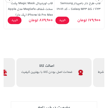
قاب طرح دار بامپردار Samsung
قاب اورجینال Magic Mask پشت
Galaxy M23 5G / F23 - کد 12071
سخت شفاف MagSafe مدل Apple
لیتر
iPhone 15 Pro Max (پک دار)
07,000
179,900 تومان
879,900 تومان
خرید
خرید
141,000 تومان
خرید
2,729,000 تومان
خرید
165,900
اصالت کالا
ضمانت اصل بودن کالا با بهترین کیفیت
141,000 تومان
خرید
149,900 تومان
خرید
165,900
عضویت در خبر نامه