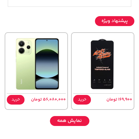
پیشنهاد ویژه
169,900 تومان
خرید
56,080,000 تومان
خرید
نمایش همه