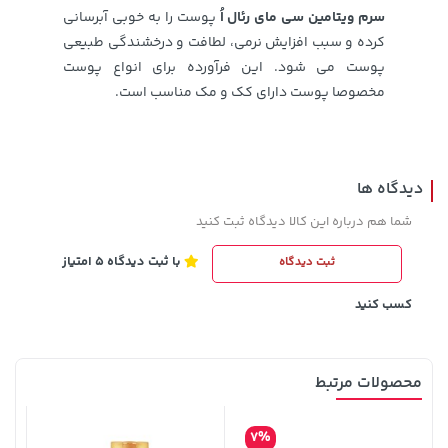
سرم ویتامین سی مای رئال اُ
پوست را به خوبی آبرسانی
کرده و سبب افزایش نرمی، لطافت و درخشندگی طبیعی
پوست می شود. این فرآورده برای انواع پوست
مخصوصا پوست دارای کک و مک مناسب است.
1,579,000 تومان
42,179,000 تومان
خرید
خرید
2,275,000
دیدگاه ها
شما هم درباره این کالا دیدگاه ثبت کنید
با ثبت دیدگاه 5 امتیاز
ثبت دیدگاه
کسب کنید
محصولات مرتبط
3,679,000 تومان
خرید
701,000 تومان
خرید
4,780,000
7%