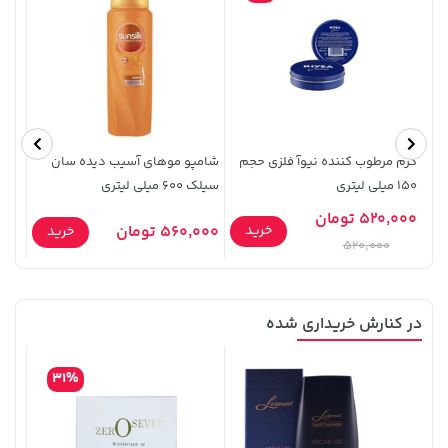
کرم مرطوب کننده نیوآ فلزی حجم
شامپو موهای آسیب دیده سان
گوش 
150 میلی لیتری
سیلک 600 میلی لیتری
60 عددی
44,780,000 تومان
خرید
219,900 تومان
خرید
520,000 تومان
8,000
خرید
560,000 تومان
خرید
520,000
در کنارش خریداری شده
31%