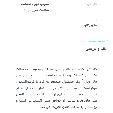
سیتی مهر ، ضمانت
گارانتی کالا
سلامت فیزیکی کالا
141,000 تومان
339,900 تومان
خرید
خرید
برند
165,900
مای رئالو
نمایش بیشتر
نقد و بررسی
کاهش لک و رفع علائم پیری مستلزم مصرف محصولات
تخصصی ضد لک و با کیفیت است. سرم ویتامین سی
141,000 تومان
مای رئال اُ یک محصول منحصر به فرد با فرمولاسیون
خرید
119,900 تومان
خرید
165,900
موثر است که سبب رفع تدریجی و کاهش لک های سطح
پوست شده و در جوانسازی آن موثر است.
سرم ویتامین
سی مای رئالو
سرشار از خواص آنتی اکسیدانی است و
پوست را به ساخت کلاژن تحریک می کند.