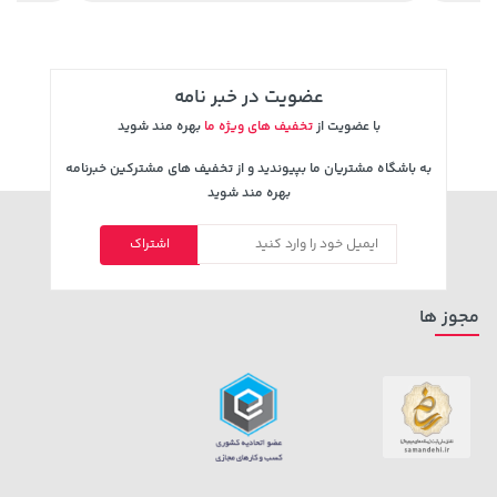
3,230,000 تومان
238,000 تومان
عضویت در خبر نامه
خرید
خرید
289,900
4,740,000
با عضویت از
تخفیف های ویژه ما
بهره مند شوید
به باشگاه مشتریان ما بپیوندید و از تخفیف های مشترکین خبرنامه
بهره مند شوید
اشتراک
مجوز ها