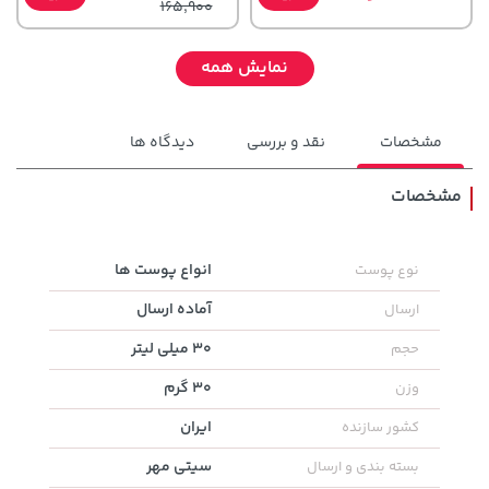
165,900
نمایش همه
مشخصات
نقد و بررسی
دیدگاه ها
مشخصات
141,000 تومان
انواع پوست ها
نوع پوست
خرید
1,109,000 تومان
خرید
165,900
آماده ارسال
ارسال
30 میلی لیتر
حجم
30 گرم
وزن
ایران
کشور سازنده
سیتی مهر
بسته بندی و ارسال