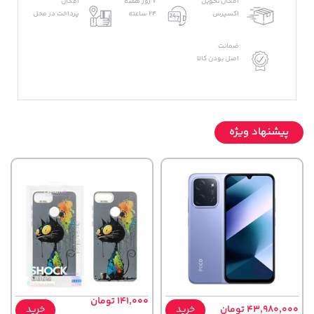
امکان تحویل
7 روز هفته
امکان
اکسپرس
24 ساعته
پرداخت در محل
ضمانت
اصل بودن کالا
پیشنهاد ویژه
141,000 تومان
43,980,000 تومان
خرید
خرید