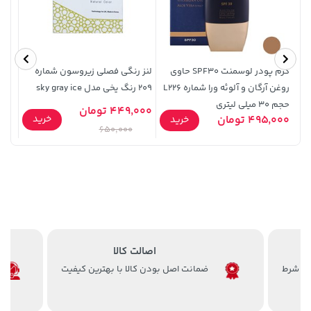
2,679,000 تومان
27,580,000 تومان
خرید
خرید
3,820,000
کرم پودر لوسمنت SPF30 حاوی
لنز رنگی فصلی زیروسون شماره
روغن آرگان و آلوئه ورا شماره L226
209 رنگ یخی مدل sky gray ice
X9b
حجم 30 میلی لیتری
449,000 تومان
خرید
495,000 تومان
99,900
خرید
650,000
4,279,000 تومان
145,000 تومان
خرید
خرید
5,454,000
اصالت کالا
ضمانت اصل بودن کالا با بهترین کیفیت