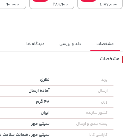
90,000
289,900
1,187,000
مشخصات
نقد و بررسی
دیدگاه ها
مشخصات
141,000
27,630,000
104,880,000
تومان
خرید
خرید
نظری
برند
تومان
تومان
165,900
آماده ارسال
ارسال
48 گرم
وزن
ایران
کشور سازنده
سیتی مهر
بسته بندی و ارسال
سیتی مهر ، ضمانت سلامت فی
گارانتی کالا