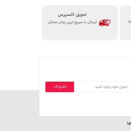
تحویل اکسپرس
از ساعت 8 الی 24
ارسال با سریع ترین زمان ممکن
اشتراک
ا