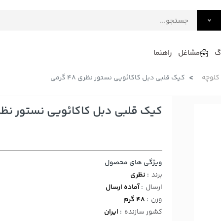
گ
مشاغل
راهنما
کلوچه
کیک قلبی دبل کاکائویی نستور نظری 48 گرمی
فرش
گلاب و عرقیات
فرآورده های لبنی
دکوراسیون داخلی و تزئینی
کیک قلبی دبل کاکائویی نستور نظری 48 گ
سرو و پذیرایی
لوازم حیوانات خانگی
ویژگی های محصول
برند
:
نظری
ارسال
:
آماده ارسال
وزن
:
48 گرم
کشور سازنده
:
ایران