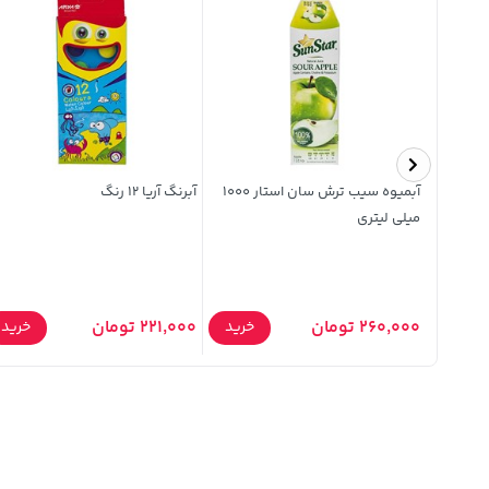
قاب نیو سیلیکون محافظ لنزدار RFF
آبمیوه سیب ترش سان استار 1000
آبرنگ آریا 12 رنگ
میلی لیتری
خرید
260,000 تومان
221,000 تومان
خرید
خرید