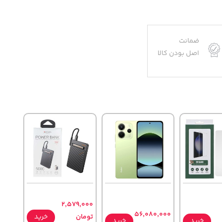
ضمانت
اصل بودن کالا
2,579,000
56,080,000
تومان
خرید
خرید
خرید