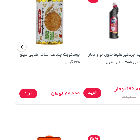
ع جرمگیر غلیظ بدون بو و بخار
بیسکویت چند غله ساقه طلایی مینو
7 میلی لیتری
220 گرمی
گرمی
195 تومان
خرید
80,000 تومان
346,700 توم
خرید
195,800
25%