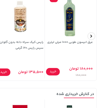
عرق انیسون طوبی 1000 میلی لیتری
رایس کیک سیاه دانه بدون گلوتن
سیس رایس 120 گرمی
180,000 تومان
خرید
135,500 تومان
خرید
خرید
180,000
در کنارش خریداری شده
13%