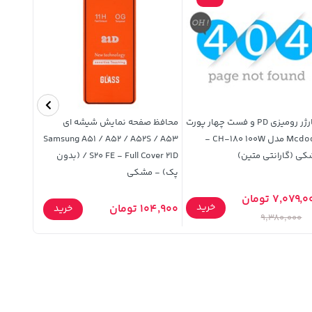
شارژر رومیزی PD و فست چهار پورت
محافظ صفحه نمایش شیشه ای
شانه ضد ش
Mcdodo مدل CH-180 100W -
Samsung A51 / A52 / A52S / A53
ی (گارانتی متین)
/ S20 FE - Full Cover 21D (بدون
پک) - مشکی
7,079, تومان
خرید
104,900 تومان
145,000 توما
خرید
9,380,000