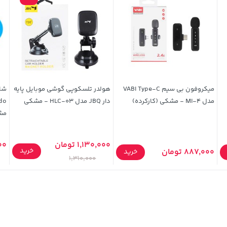
میکروفون بی سیم VABI Type-C
هولدر تلسکوپی گوشی موبایل پایه
مدل MI-4 - مشکی (کارکرده)
دار JBQ مدل HLC-03 - مشکی
مشک
1,130,000 تومان
000
خرید
887,000 تومان
خرید
1,310,000