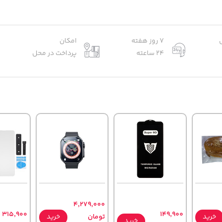
7 روز هفته
امکان
24 ساعته
پرداخت در محل
4,279,000
315,900
149,900
خرید
تومان
خرید
خرید