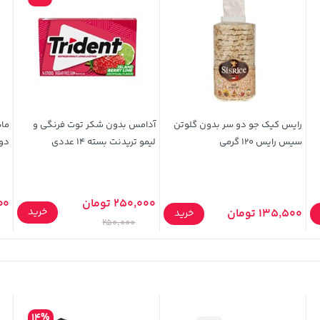
رایس کیک جو دو سر بدون گلوتن
آدامس بدون شکر توت فرنگی و
مای
سیس رایس 120 گرمی
لیمو تریدنت بسته 14 عددی
دوسی 50
250,000 تومان
,800
خرید
135,500 تومان
خرید
250,000
14%