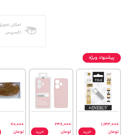
امکان تحویل
اکسپرس
پیشنهاد ویژه
70,000
238,000
1,143,000
تومان
خرید
تومان
خرید
تومان