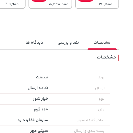
219,900
5,460,000
171,500
مشخصات
نقد و بررسی
دیدگاه ها
مشخصات
129,000
141,000
701,000
تومان
خرید
تومان
خرید
طبیعت
برند
تومان
145,900
165,900
آماده ارسال
ارسال
خیار شور
نوع
660 گرم
وزن
سازمان غذا و دارو
صادر کننده مجوز
سیتی مهر
بسته بندی و ارسال