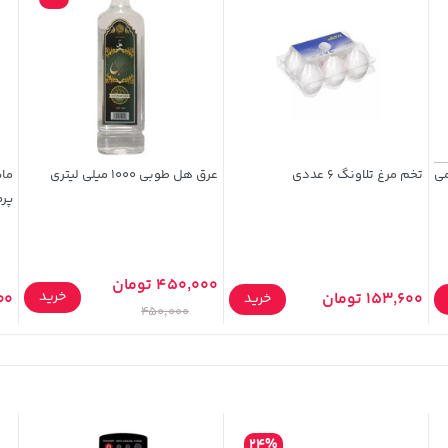
تخم مرغ تلاونگ 6 عددی
عرق هل طوبی 1000 میلی لیتری
ما
پرمی
450,000 تومان
خرید
153,600 تومان
700
خرید
450,000
24%