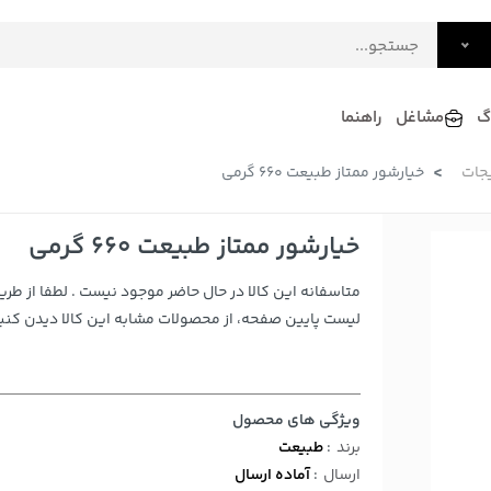
گ
مشاغل
راهنما
جات
خیارشور ممتاز طبیعت 660 گرمی
فرش
گلاب و عرقیات
فرآورده های لبنی
دکوراسیون داخلی و تزئینی
خیارشور ممتاز طبیعت 660 گرمی
سرو و پذیرایی
متاسفانه این کالا در حال حاضر موجود نیست . لطفا از طری
لوازم حیوانات خانگی
لیست پایین صفحه، از محصولات مشابه این کالا دیدن کنید
ویژگی های محصول
برند
:
طبیعت
ارسال
:
آماده ارسال