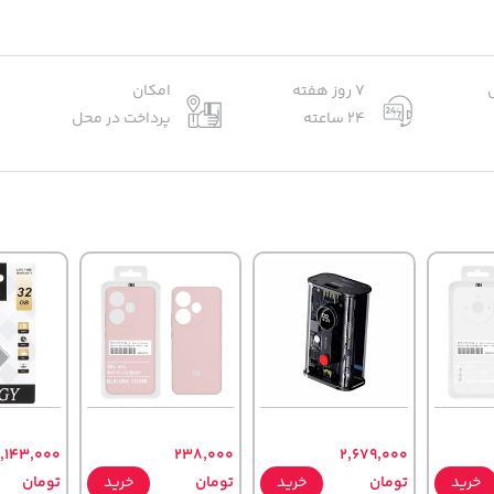
7 روز هفته
امکان
24 ساعته
پرداخت در محل
1,143,000
238,000
2,679,000
خرید
تومان
خرید
تومان
خرید
تومان