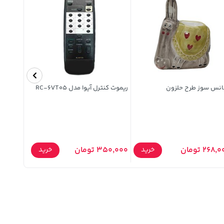
انس سوز طرح حلزون
ریموت کنترل آیوا مدل RC-6VT05
نوشیدنی 
پاتایا 250 میلی لیتری
268 تومان
350,000 تومان
74,500 تومان
خرید
خرید