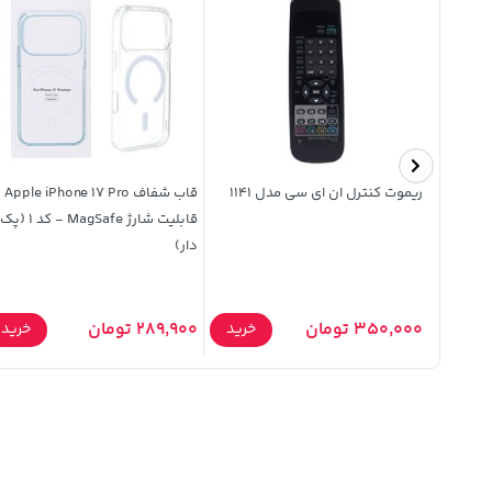
هولدر گوشی موبایل پایه دار Max
ریموت کنترل ان ای سی مدل 1141
قاب شفاف ro
قابلیت شارژ MagSafe - کد 1 (پک
دار)
خرید
350,000 تومان
289,900 تومان
خرید
خرید