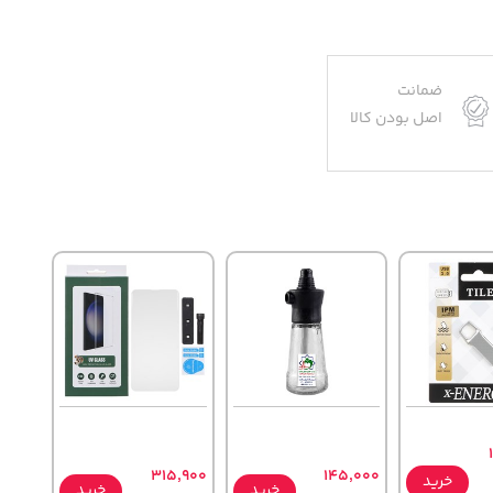
ضمانت
اصل بودن کالا
315,900
145,000
خرید
خرید
خرید