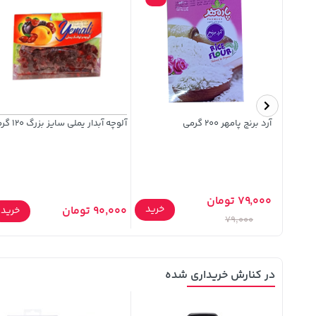
کرانچی تند و آتشین چی توز 90
آرد برنج پامهر 200 گرمی
آلوچه آبدار یملی سایز بزرگ 120 گرمی
79,000 تومان
خرید
خرید
90,000 تومان
خرید
79,000
در کنارش خریداری شده
42%