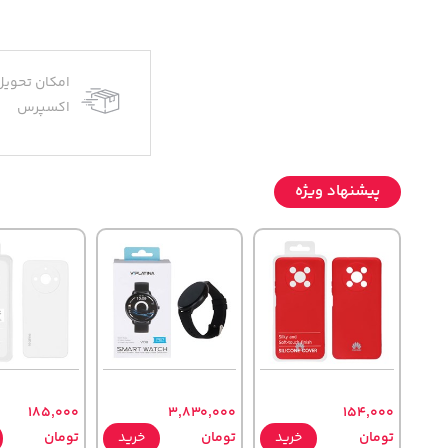
امکان تحویل
اکسپرس
پیشنهاد ویژه
185,000
3,830,000
154,000
تومان
خرید
تومان
خرید
تومان