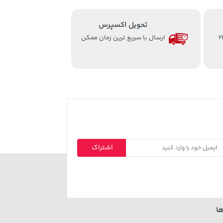
تحویل اکسپرس
از ساعت 8 الی 24
ارسال با سریع ترین زمان ممکن
اشتراک
ا