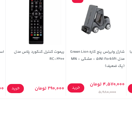
Apple iPhone 17 P با
شارژر وایرلس پنج کاره Green Lion
ریموت کنترل کنکورد پلاس مدل
اس
مدل 5IN1 Forklift - مشکی - MN
RC-2200
(پک ضعیف)
4,570,000 تومان
خرید
290,000 تومان
,000
خرید
5,980,000