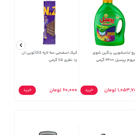
یع لباسشویی رنگین شوی
کیک اسفنجی سه لایه کاکائویی ان
خمیر یوفک
وم پرسیل 2400 گرمی
زد نظری 65 گرمی
350 گرمی
1,053, تومان
60,000 تومان
264,800 توما
خرید
خرید