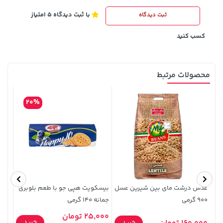
با ثبت دیدگاه 5 امتیاز
ثبت دیدگاه
238,000 تومان
35,980,000 تومان
خرید
خرید
289,900
کسب کنید
محصولات مرتبط
20%
141,000 تومان
315,900 تومان
خرید
خرید
165,900
عدس درشت مای بین شیرین عسل
بیسکویت هپی جو با طعم بلوبری
شکلات
900 گرمی
جمانه 140 گرمی
25,000 تومان
5,000
خرید