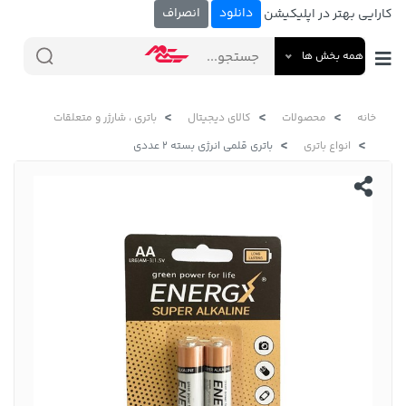
دانلود
انصراف
کارایی بهتر در اپلیکیشن
همه بخش ها
خانه
محصولات
کالای دیجیتال
باتری ، شارژر و متعلقات
انواع باتری
باتری قلمی انرژی بسته 2 عددی