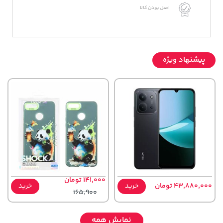
اصل بودن کالا
پیشنهاد ویژه
141,000 تومان
43,880,000 تومان
خرید
خرید
165,900
نمایش همه