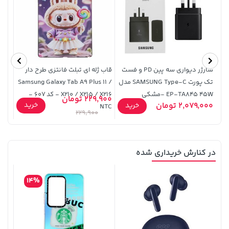
701,000 تومان
خرید
3,879,000 تومان
خرید
شارژر دیواری سه پین PD و فست
قاب ژله ای تبلت فانتزی طرح دار
تک پورت SAMSUNG Type-C مدل
Samsung Galaxy Tab A9 Plus 11 /
EP-TA845 45W -مشکی
X210 / X215 / X216 - کد 607 -
229,900 تومان
9,000
خرید
2,079,000 تومان
خرید
NTC
229,900
در کنارش خریداری شده
141,000 تومان
185,000 تومان
خرید
خرید
219,900
165,900
14%