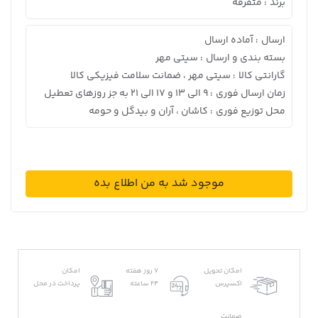
برند
متفرقه
:
ارسال
آماده ارسال
:
بسته بندی و ارسال
سیتی مهر
:
گارانتی کالا
سیتی مهر ، ضمانت سلامت فیزیکی کالا
:
زمان ارسال فوری
9 الی 13 و 17 الی 21 به جز روزهای تعطیل
:
محل توزیع فوری
کاشان ، آران و بیدگل و حومه
:
موجود شد به من اطلاع بده
امکان تحویل
7 روز هفته
امکان
اکسپرس
24 ساعته
پرداخت در محل
ضمانت