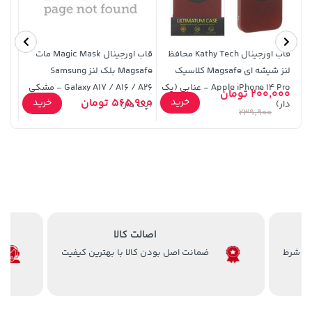
قاب اورجینال Kathy Tech محافظ
قاب اورجینال Magic Mask مات
ریمو
لنز شیشه ای Magsafe کلاسیک
Magsafe بلک لنز Samsung
تکنوت
Apple iPhone 14 Pro - عنابی (پک
Galaxy A17 / A16 / A26 - مشکی
5,630,000 تومان
2,679,000 تومان
200,000 تومان
خرید
خرید
خرید
565,900 تومان
0,000
خرید
دار)
(پک دار)
3,820,000
6,580,000
239,900
اصالت کالا
ضمانت اصل بودن کالا با بهترین کیفیت
141,000 تومان
خرید
145,000 تومان
خرید
165,900