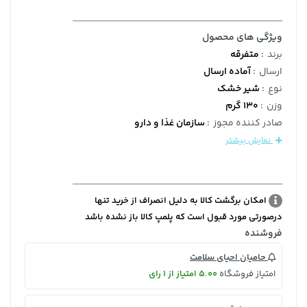
ویژگی های محصول
برند
:
متفرقه
ارسال
:
آماده ارسال
نوع
:
شیر خشک
وزن
:
130 گرم
صادر کننده مجوز
:
سازمان غذا و دارو
نمایش بیشتر
امکان برگشت کالا به دلیل انصراف از خرید تنها
درصورتی مورد قبول است که پلمپ کالا باز نشده باشد
فروشنده
حامیان احیای سلامت
امتیاز فروشگاه
5.00 امتیاز از 1 رای