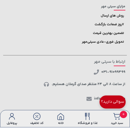
مزایای سیتی مهر
روش های ارسال
7روز ضمانت بازگشت
تضمین بهترین قیمت
تحویل فوری-عادی سیتی‌مهر
ارتباط با سیتی مهر
031-91099499
از ساعت 8 الی 24 منتظر صدای گرمتان هستیم.
info@ctmehr.com
سوالی دارید؟
شبکه های اجتماعی
0
سبد خرید
غذا و فروشگاه
خانه
کد تخفیف
پروفایل