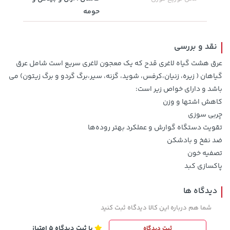
219,900
حومه
نقد و بررسی
عرق هشت گیاه لاغری قدح که یک معجون لاغری سریع است شامل عرق
گیاهان ( زیره، زنیان،کرفس، شوید، گزنه، سیر،برگ گردو و برگ زیتون) می
باشد و دارای خواص زیر است:
کاهش اشتها و وزن
چربی سوزی
تقویت دستگاه گوارش و عملکرد بهتر روده‌ها
18,680,000 تومان
خرید
169,900 تومان
خرید
ضد نفخ و بادشکن
تصفیه خون
پاکسازی کبد
دیدگاه ها
شما هم درباره این کالا دیدگاه ثبت کنید
با ثبت دیدگاه 5 امتیاز
ثبت دیدگاه