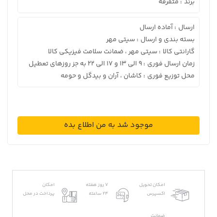
برند
متفرقه
:
ارسال
آماده ارسال
:
بسته بندی و ارسال
سیتی مهر
:
گارانتی کالا
سیتی مهر ، ضمانت سلامت فیزیکی کالا
:
زمان ارسال فوری
9 الی 13 و 17 الی 22 به جز روزهای تعطیل
:
محل توزیع فوری
کاشان ، آران و بیدگل و حومه
:
موجود شد به من اطلاع بده
امکان تحویل
7 روز هفته
امکان
اکسپرس
24 ساعته
پرداخت در محل
ضمانت