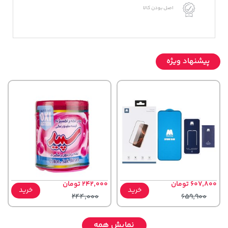
اصل بودن کالا
پیشنهاد ویژه
607,800 تومان
242,000 تومان
خرید
خرید
244,000
659,900
نمایش همه