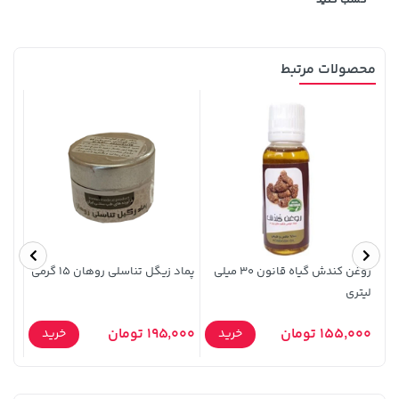
محصولات مرتبط
154,000 تومان
607,800 تومان
خرید
خرید
659,900
171,500
روغن کندش گیاه قانون 30 میلی
پماد زیگل تناسلی روهان 15 گرمی
لیتری
لیتر
155,000 تومان
195,000 تومان
5,000
خرید
خرید