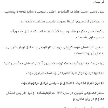
فرانسه ،
سولاوسی ، سنت هلنا در اقیانوس اطلس جنوبی و سائو تومه و پرنسیپ
70,000 تومان
3,479,000 تومان
در سواحل گرمسیری آفریقا بصورت طبیعی مشاهده شده اند.
خرید
خرید
4,580,000
90,000
و گونه های دیگر در هند و جاوه کشت شده اند . که تبدیل به دورگه
هندی جاوی شده اند.
سینچونا یا همان قوم کچوا ی پرو از نظر تاریخی به دلیل ارزش دارویی
بدنبال آن بوده است ،
زیرا پوست چندین گونه باعث تولید کینین و آلکالوئیدهای دیگر می شود
که تنها درمان موثر علیه مالاریا در اوج استعمار اروپا بود ،
2,679,000 تومان
242,000 تومان
که این امر از اهمیت اقتصادی و سیاسی زیادی برخوردار بود.
خرید
خرید
244,000
3,820,000
سنتز مصنوعی کینین در سال 1944 در آزمایشگاه ،و نیز افزایش اشکال
مقاوم در برابر مالاریا و