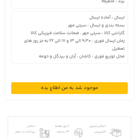
برند
متفرقه
:
ارسال
آماده ارسال
:
بسته بندی و ارسال
سیتی مهر
:
گارانتی کالا
سیتی مهر ، ضمانت سلامت فیزیکی کالا
:
زمان ارسال فوری
9:30 الی 13 و 17 الی 22 به جز روز های
:
تعطیل
محل توزیع فوری
کاشان ، آران و بیدگل و حومه
:
موجود شد به من اطلاع بده
امکان تحویل
7 روز هفته
امکان
اکسپرس
24 ساعته
پرداخت در محل