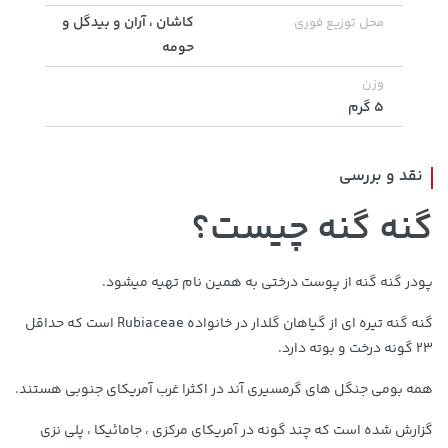
3,679,000 تومان
کاشان ، آران و بیدگل و
119,900 تومان
خرید
خرید
محل توزیع فوری
4,780,000
حومه
وزن
5 گرم
نقد و بررسی
گنه گنه چیست؟
5,630,000 تومان
پودر گنه گنه از پوست درختی به همین نام تهیه میشود.
خرید
19,879,000 تومان
خرید
6,580,000
گنه گنه تیره ای از گیاهان گلدار در خانواده Rubiaceae است که حداقل
23 گونه درخت و بوته دارد.
همه بومی جنگل های گرمسیری آند در اکثرا غرب آمریکای جنوبی هستند.
گزارش شده است که چند گونه در آمریکای مرکزی ، جامائیکا ، پلی نزی