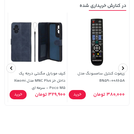
در کنارش خریداری شده
141,000 تومان
خرید
1,109,000 تومان
خرید
165,900
ریموت کنترل سامسونگ مدل
کیف موبایل مگنتی درجه یک
BN59-00865A
داخل خز MNC Plus مدل Xiaomi
Poco M5 - سرمه ای
ای
0,000
380,000 تومان
329,900 تومان
خرید
خرید