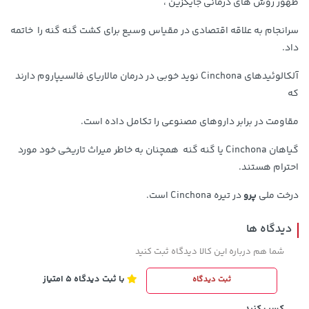
ظهور روش های درمانی جایگزین ،
سرانجام به علاقه اقتصادی در مقیاس وسیع برای کشت گنه گنه را خاتمه
داد.
آلکالوئیدهای Cinchona نوید خوبی در درمان مالاریای فالسیپاروم دارند
که
1,143,000 تومان
57,280,000 تومان
خرید
خرید
مقاومت در برابر داروهای مصنوعی را تکامل داده است.
1,187,000
گیاهان Cinchona یا گنه گنه همچنان به خاطر میراث تاریخی خود مورد
احترام هستند.
درخت ملی
پرو
در تیره Cinchona است.
دیدگاه ها
شما هم درباره این کالا دیدگاه ثبت کنید
با ثبت دیدگاه 5 امتیاز
ثبت دیدگاه
141,000 تومان
خرید
292,080,000 تومان
خرید
165,900
کسب کنید