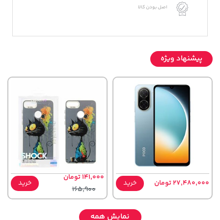
اصل بودن کالا
پیشنهاد ویژه
141,000 تومان
27,480,000 تومان
خرید
خرید
165,900
نمایش همه