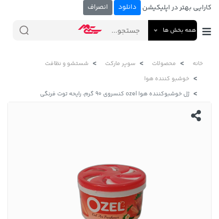
دانلود
انصراف
کارایی بهتر در اپلیکیشن
همه بخش ها
خانه
محصولات
سوپر مارکت
شستشو و نظافت
خوشبو کننده هوا
ژل خوشبوکننده هوا ozel کنسروی ۹۰ گرم، رایحه توت فرنگی