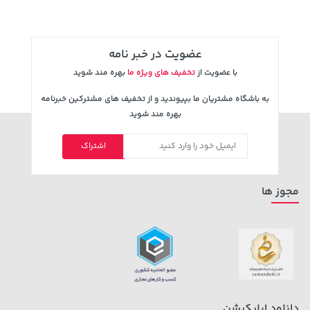
عضویت در خبر نامه
با عضویت از
تخفیف های ویژه ما
بهره مند شوید
به باشگاه مشتریان ما بپیوندید و از تخفیف های مشترکین خبرنامه
بهره مند شوید
3,679,000 تومان
اشتراک
خرید
149,900 تومان
خرید
4,780,000
مجوز ها
دانلود اپلیکیشن