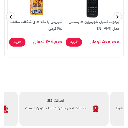
ریموت کنترل تلویزیون هایسنس
شیرینی با تکه های شکلات سلامت
ریمو
مدل EN-31611
215 گرمی
3HS
100,000 تومان
56,080,000 تومان
خرید
خرید
500,000 تومان
135,000 تومان
5,000
خرید
خرید
120,000
اصالت کالا
ضمانت اصل بودن کالا با بهترین کیفیت
141,000 تومان
70,000 تومان
خرید
خرید
90,000
165,900