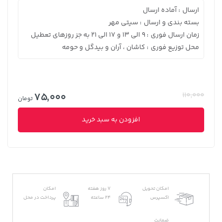
ارسال
آماده ارسال
:
بسته بندی و ارسال
سیتی مهر
:
زمان ارسال فوری
9 الی 13 و 17 الی 21 به جز روزهای تعطیل
:
محل توزیع فوری
کاشان ، آران و بیدگل و حومه
:
75,000
110,000
تومان
افزودن به سبد خرید
امکان تحویل
7 روز هفته
امکان
اکسپرس
24 ساعته
پرداخت در محل
ضمانت