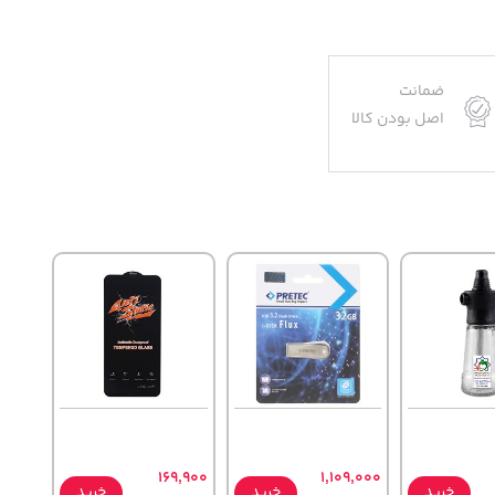
ضمانت
اصل بودن کالا
169,900
1,109,000
خرید
خرید
خرید