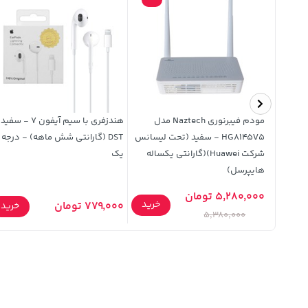
 ای
مودم فیبرنوری Naztech مدل
هندزفری با سیم آیفون 7 - س
Iphone 1
HG8145V5 - سفید (تحت لیسانس
DST (گارانتی شش ماهه) - درجه
شرکت Huawei)(گارانتی یکساله
یک
هایپرسل)
5,280,000 تومان
خرید
779,000 تومان
خرید
خرید
5,380,000