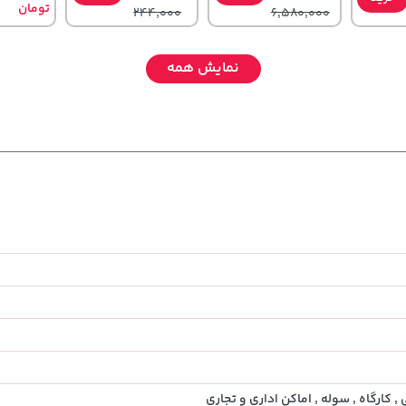
تومان
244,000
6,580,000
نمایش همه
,079,000
141,000
119,900
تومان
خرید
تومان
خرید
خرید
تومان
079,000
165,900
کارگاه , سوله , اماکن اداری و تجاری