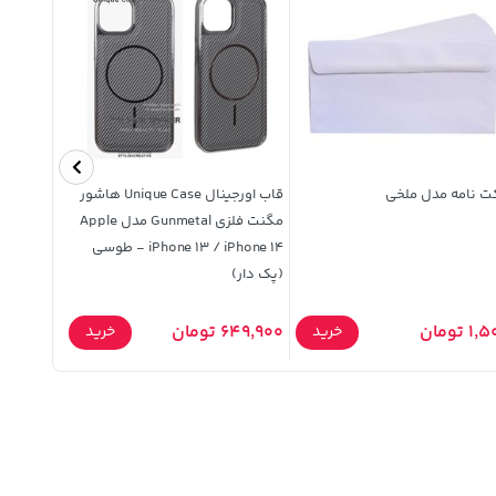
ت نامه مدل ملخی
قاب اورجینال Unique Case هاشور
قاب کنگره
مگنت فلزی Gunmetal مدل Apple
Galaxy S21 FE
iPhone 13 / iPhone 14 - طوسی
(پک دار)
1 تومان
649,900 تومان
169,900 تومان
خرید
خرید