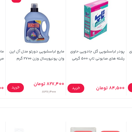
پودر لباسشویی گل جادویی حاوی
مایع لباسشویی دورتو مدل آل این
رشته های صابونی تاپ 500 گرمی
وان یونیورسال وزن 2700 گرم
میل
827,400 تومان
خرید
84,500 تومان
900
خرید
827,400