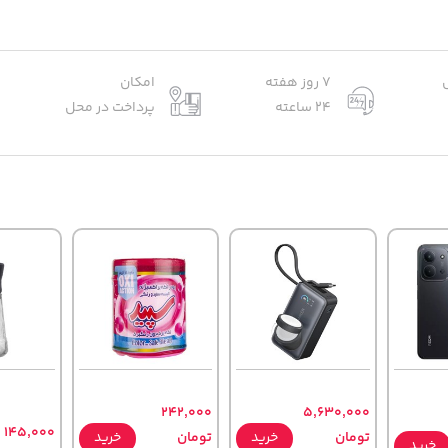
7 روز هفته
امکان
24 ساعته
پرداخت در محل
242,000
5,630,000
145,000
تومان
خرید
تومان
خرید
خرید