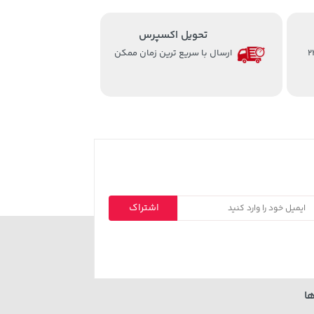
تحویل اکسپرس
از ساعت 8 الی 24
ارسال با سریع ترین زمان ممکن
اشتراک
ا