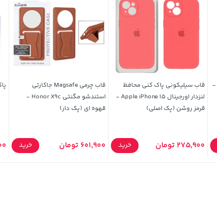
فید -
قاب سیلیکونی پاک کنی محافظ
قاب چرمی Magsafe جاکارتی
پاک
لنزدار اورجینال Apple iPhone 15 -
استندشو مگنتی Honor X9c -
قرمز روشن (پک اصلی)
قهوه ای (پک دار)
275,900 تومان
601,900 تومان
,500
خرید
خرید