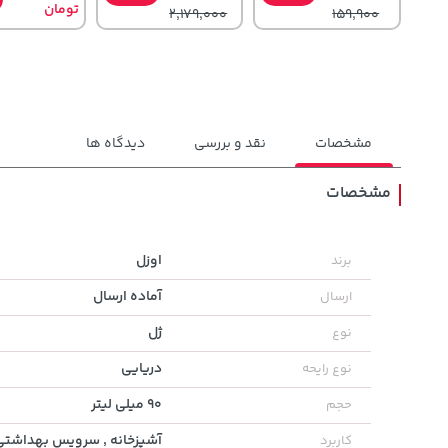
تومان
2,179,000
159,900
مشخصات
نقد و بررسی
دیدگاه ها
مشخصات
169,900
56,680,000
315,900
خرید
خرید
اوزل
برند
تومان
تومان
تومان
آماده ارسال
ارسال
ژل
نوع
دریایی
نوع رایحه
90 میلی لیتر
حجم
آشپزخانه , سرویس بهداشتی , 
کاربرد