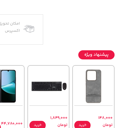
امکان تحویل
اکسپرس
پیشنهاد ویژه
1,849,000
148,000
44,780,000
تومان
خرید
تومان
خرید