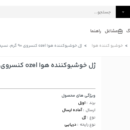
گ
مشاغل
راهنما
خوشبو کننده هوا
ژل خوشبوکننده هوا ozel کنسروی ۹۰ گرم، نسیم دریا
فرش
گلاب و عرقیات
فرآورده های لبنی
دکوراسیون داخلی و تزئینی
ژل خوشبوکننده هوا ozel کنسروی ۹۰ گرم، نسیم دریا
سرو و پذیرایی
لوازم حیوانات خانگی
ویژگی های محصول
برند
:
اوزل
ارسال
:
آماده ارسال
نوع
:
ژل
نوع رایحه
:
دریایی