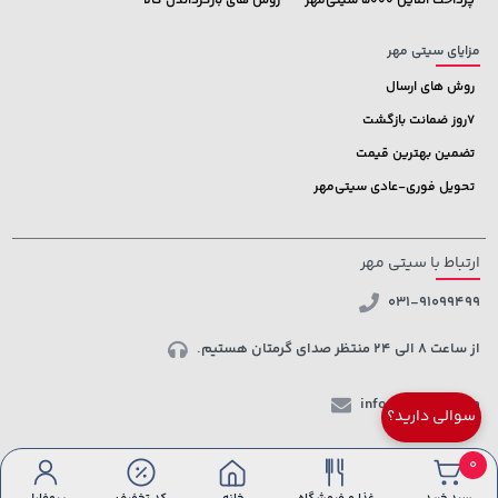
پرداخت آنلاین 5000 سیتی‌مهر
روش های بازگرداندن کالا
مزایای سیتی مهر
روش های ارسال
7روز ضمانت بازگشت
تضمین بهترین قیمت
تحویل فوری-عادی سیتی‌مهر
ارتباط با سیتی مهر
031-91099499
از ساعت 8 الی 24 منتظر صدای گرمتان هستیم.
info@ctmehr.com
سوالی دارید؟
شبکه های اجتماعی
0