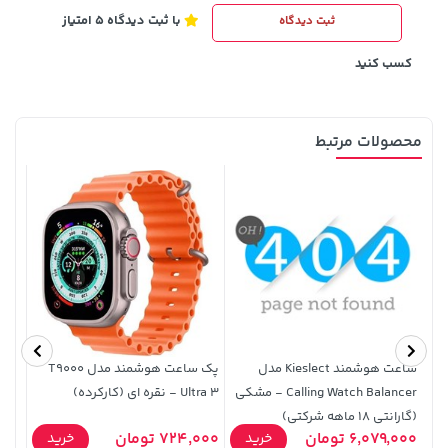
با ثبت دیدگاه 5 امتیاز
ثبت دیدگاه
242,000 تومان
1,143,000 تومان
خرید
خرید
1,187,000
244,000
کسب کنید
محصولات مرتبط
141,000 تومان
خرید
1,109,000 تومان
خرید
165,900
ساعت هوشمند Kieslect مدل
پک ساعت هوشمند مدل T9000
Calling Watch Balancer - مشکی
Ultra 3 - نقره ای (کارکرده)
Ultra - مش
(گارانتی 18 ماهه شرکتی)
0,000
6,079,000 تومان
724,000 تومان
خرید
خرید