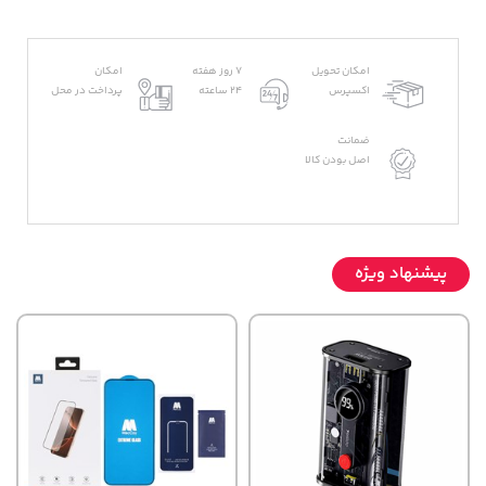
امکان تحویل
7 روز هفته
امکان
اکسپرس
24 ساعته
پرداخت در محل
ضمانت
اصل بودن کالا
پیشنهاد ویژه