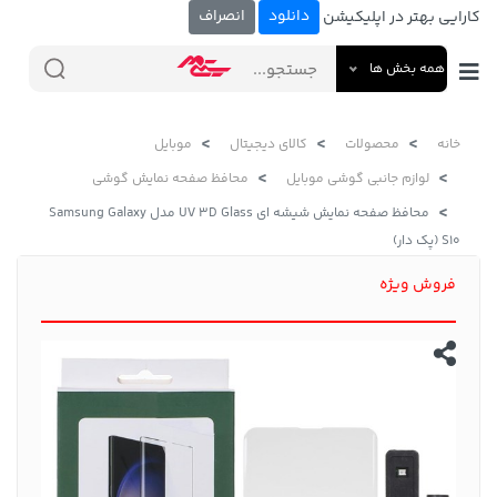
دانلود
انصراف
کارایی بهتر در اپلیکیشن
همه بخش ها
خانه
محصولات
کالای دیجیتال
موبایل
لوازم جانبی گوشی موبایل
محافظ صفحه نمایش گوشی
محافظ صفحه نمایش شیشه ای UV 3D Glass مدل Samsung Galaxy
S10 (پک دار)
فروش ویژه