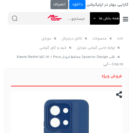
دانلود
انصراف
کارایی بهتر در اپلیکیشن
همه بخش ها
خانه
محصولات
کالای دیجیتال
موبایل
لوازم جانبی گوشی موبایل
کیف و کاور گوشی
قاب Spuerior Design محافظ لنزدار Xiaomi Redmi 15C 171 / Poco
C85 171 - آبی
فروش ویژه