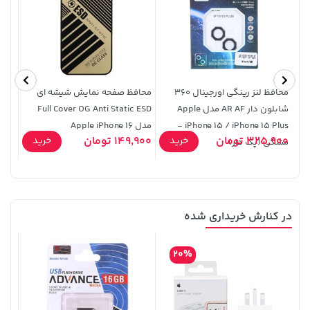
154,000 تومان
4,279,000 تومان
خرید
خرید
5,454,000
171,500
محافظ لنز رینگی اورجینال 360
محافظ صفحه نمایش شیشه ای
شابلون دار AR AF مدل Apple
Full Cover OG Anti Static ESD
iPhone 15 / iPhone 15 Plus -
مدل Apple iPhone 16
طرح 30 (پک دا
325,900 تومان
149,900 تومان
9,900
خرید
خرید
مشکی (پک دار)
در کنارش خریداری شده
100,000 تومان
خرید
1,109,000 تومان
خرید
120,000
20%