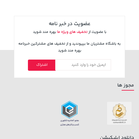
عضویت در خبر نامه
با عضویت از
تخفیف های ویژه ما
بهره مند شوید
به باشگاه مشتریان ما بپیوندید و از تخفیف های مشترکین خبرنامه
بهره مند شوید
3,679,000 تومان
607,800 تومان
اشتراک
خرید
خرید
659,900
4,780,000
مجوز ها
دانلود اپلیکیشن