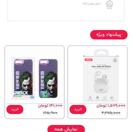
اصل بودن کالا
پیشنهاد ویژه
1,579,000 تومان
141,000 تومان
خرید
خرید
165,900
2,275,000
نمایش همه