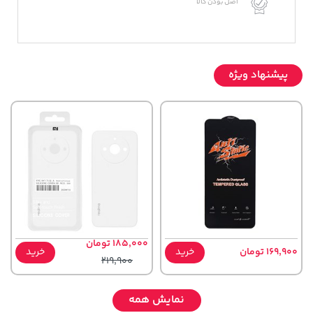
اصل بودن کالا
پیشنهاد ویژه
185,000 تومان
169,900 تومان
خرید
خرید
219,900
نمایش همه