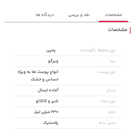
مشخصات
نقد و بررسی
دیدگاه ها
مشخصات
141,000 تومان
پمپی
نوع محفظه نگهدارنده
27,980,000 تومان
خرید
خرید
165,900
ویرگو
برند
انواع پوست ها به ویژه
نوع پوست
حساس و خشک
آماده ارسال
ارسال
شیر و کاکائو
نوع رایحه
230 میلی لیتر
حجم
پلاستیک
جنس بدنه
2,754,500 تومان
3,879,000 تومان
خرید
خرید
3,310,000