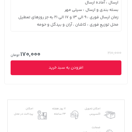
ارسال
آماده ارسال
:
بسته بندی و ارسال
سیتی مهر
:
زمان ارسال فوری
9 الی 13 و 17 الی 21 به جز روزهای تعطیل
:
محل توزیع فوری
کاشان ، آران و بیدگل و حومه
:
170,000
210,000
تومان
افزودن به سبد خرید
امکان تحویل
7 روز هفته
امکان
اکسپرس
24 ساعته
پرداخت در محل
ضمانت