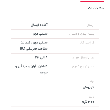
مشخصات
108,000 تومان
1,579,000 تومان
آماده ارسال
ارسال
خرید
خرید
2,275,000
119,900
سیتی مهر
بسته بندی و ارسال
سیتی مهر ، ضمانت
گارانتی کالا
سلامت فیزیکی کالا
8 الی 23
زمان ارسال فوری
کاشان ، آران و بیدگل و
محل توزیع فوری
حومه
برند
کوروش
70,000 تومان
23,280,000 تومان
خرید
خرید
90,000
وزن
300 گرم