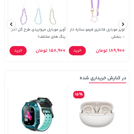
219,900
آویز موبایل فانتزی فیمو ستاره دار
آویز موبایل مرواریدی طرح گل (در
- بنفش
رنگ های مختلف)
189,900 تومان
158,900 تومان
5,900
خرید
خرید
44,380,000 تومان
خرید
1,109,000 تومان
خرید
در کنارش خریداری شده
15%