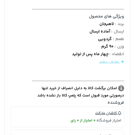
ویژگی های محصول
برند
:
لاهیجان
ارسال
:
آماده ارسال
طعم
:
گردویی
وزن
:
90 گرم
انقضاء
:
چهار ماه پس از تولید
نمایش بیشتر
امکان برگشت کالا به دلیل انصراف از خرید تنها
درصورتی مورد قبول است که پلمپ کالا باز نشده باشد
فروشنده
کاشان مارکت
امتیاز فروشگاه
0 امتیاز از 0 رای