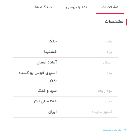
مشخصات
نقد و بررسی
دیدگاه ها
مشخصات
141,000 تومان
1,579,000 تومان
خنک
رایحه
خرید
خرید
2,275,000
165,900
فستینا
برند
آماده ارسال
ارسال
اسپری خوش بو کننده
نوع
بدن
سرد و خنک
نوع رایحه
200 میلی لیتر
حجم
ایران
کشور سازنده
154,000 تومان
169,900 تومان
خرید
خرید
171,500
نمایش بیشتر