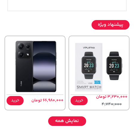
پیشنهاد ویژه
3,230,000 تومان
خرید
66,980,000 تومان
خرید
4,740,000
نمایش همه