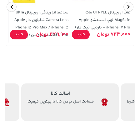
قاب اورجینال UTRYEE مات
محافظ لنز رینگی اورجینال Ultra
آبمی
MagSafe لوپ استندشو Apple
Camera Lens شابلون دار Apple
موگو مگا
iPhone 17 Pro - نارنجی (پک دار)
iPhone 15 Pro Max / iPhone 15
141,000 تومان
خرید
1,109,000 تومان
خرید
743,000 تومان
449,900 تومان
00,000
خرید
خرید
Pro - خاکستری روشن (پک دار)
165,900
اصالت کالا
ضمانت اصل بودن کالا با بهترین کیفیت
141,000 تومان
315,900 تومان
خرید
خرید
165,900