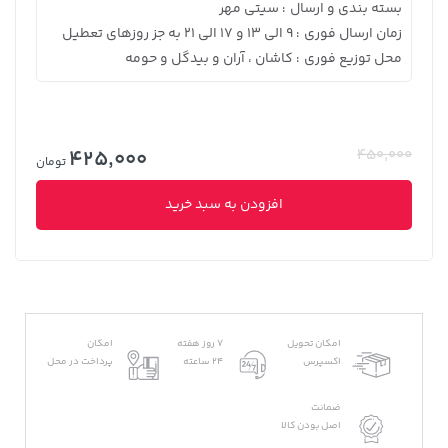
بسته بندی و ارسال
سیتی مهر
:
زمان ارسال فوری
9 الی 13 و 17 الی 21 به جز روزهای تعطیل
:
محل توزیع فوری
کاشان ، آران و بیدگل و حومه
:
425,000
450,000
تومان
افزودن به سبد خرید
امکان تحویل
7 روز هفته
امکان
اکسپرس
24 ساعته
پرداخت در محل
ضمانت
اصل بودن کالا