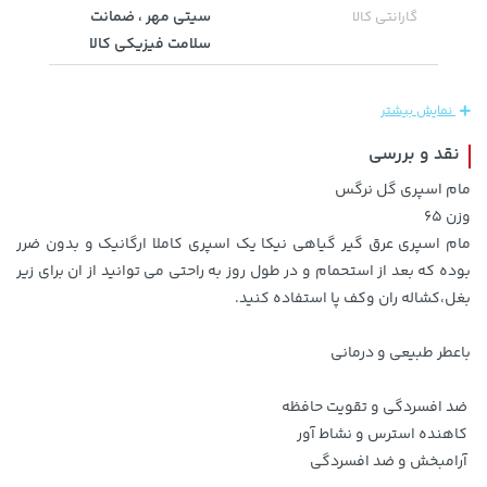
سیتی مهر ، ضمانت
گارانتی کالا
سلامت فیزیکی کالا
1,143,000 تومان
2,679,000 تومان
خرید
خرید
3,820,000
1,187,000
نمایش بیشتر
نقد و بررسی
مام اسپری گل نرگس
وزن ۶۵
مام اسپری عرق گیر گیاهی نیکا یک اسپری کاملا ارگانیک و بدون ضرر
بوده که بعد از استحمام و در طول روز به راحتی می توانید از ان برای زیر
بغل،کشاله ران وکف پا استفاده کنید.
باعطر طبیعی و درمانی
701,000 تومان
خرید
1,109,000 تومان
خرید
ضد افسردگی و تقویت حافظه
کاهنده استرس و نشاط آور
آرامبخش و ضد افسردگی