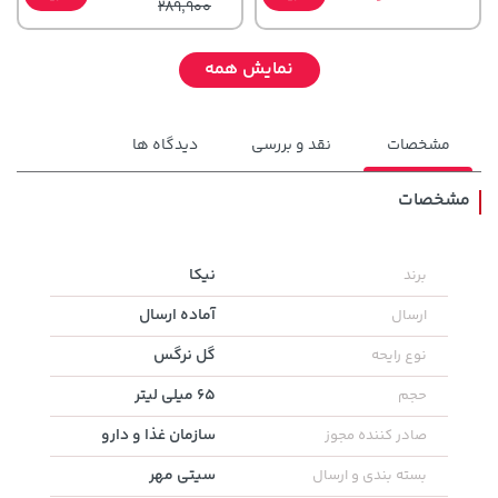
289,900
نمایش همه
مشخصات
نقد و بررسی
دیدگاه ها
مشخصات
185,000 تومان
3,479,000 تومان
نیکا
برند
خرید
خرید
4,580,000
219,900
آماده ارسال
ارسال
گل نرگس
نوع رایحه
65 میلی لیتر
حجم
سازمان غذا و دارو
صادر کننده مجوز
سیتی مهر
بسته بندی و ارسال