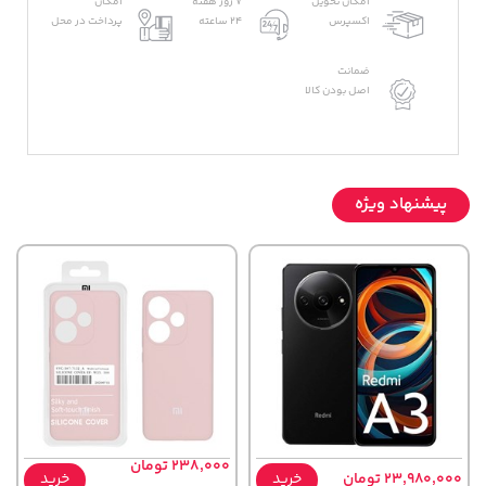
امکان تحویل
7 روز هفته
امکان
اکسپرس
24 ساعته
پرداخت در محل
ضمانت
اصل بودن کالا
پیشنهاد ویژه
238,000 تومان
23,980,000 تومان
خرید
خرید